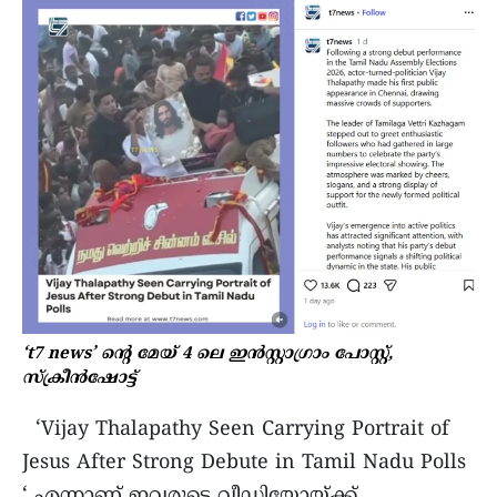
‘t7 news’ ന്‍റെ മേയ് 4 ലെ ഇൻസ്റ്റാഗ്രാം പോസ്റ്റ്‌,
സ്ക്രീന്‍ഷോട്ട്
‘Vijay Thalapathy Seen Carrying Portrait of
Jesus After Strong Debute in Tamil Nadu Polls
‘ എന്നാണ് ഇവരുടെ വീഡിയോയ്ക്ക്