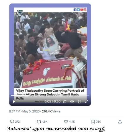
‘Aakansha’ എന്ന
അക്കൗണ്ടിൽ വന്ന പോസ്റ്റ്,