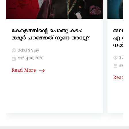
കേരളത്തിന്റെ പൊതു കടം:
ജലമൂറ
തരൂർ പറഞ്ഞത് നുണ അല്ലേ?
എ ഐ സ
നൽകേ
Gokul S Vijay
Sujith
മാർച്ച്‌ 30, 2026
ജൂൺ 
Read More
Read 