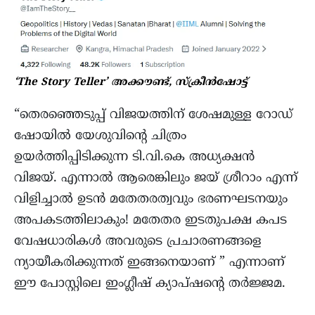
‘The Story Teller’ അക്കൗണ്ട്, സ്ക്രീന്‍ഷോട്ട്
“തെരഞ്ഞെടുപ്പ് വിജയത്തിന് ശേഷമുള്ള റോഡ്
ഷോയിൽ യേശുവിൻ്റെ ചിത്രം
ഉയർത്തിപ്പിടിക്കുന്ന ടി.വി.കെ അധ്യക്ഷൻ
വിജയ്. എന്നാൽ ആരെങ്കിലും ജയ് ശ്രീറാം എന്ന്
വിളിച്ചാൽ ഉടൻ മതേതരത്വവും ഭരണഘടനയും
അപകടത്തിലാകും! മതേതര ഇടതുപക്ഷ കപട
വേഷധാരികൾ അവരുടെ പ്രചാരണങ്ങളെ
ന്യായീകരിക്കുന്നത് ഇങ്ങനെയാണ് ” എന്നാണ്
ഈ പോസ്റ്റിലെ ഇംഗ്ലീഷ് ക്യാപ്ഷൻ്റെ തർജ്ജമ.