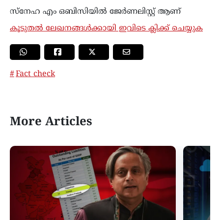
സ്നേഹ എം ഒബിസിയില്‍ ജേർണലിസ്റ്റ് ആണ്
കൂടുതൽ ലേഖനങ്ങൾക്കായി ഇവിടെ ക്ലിക്ക് ചെയ്യുക
Fact check
More Articles