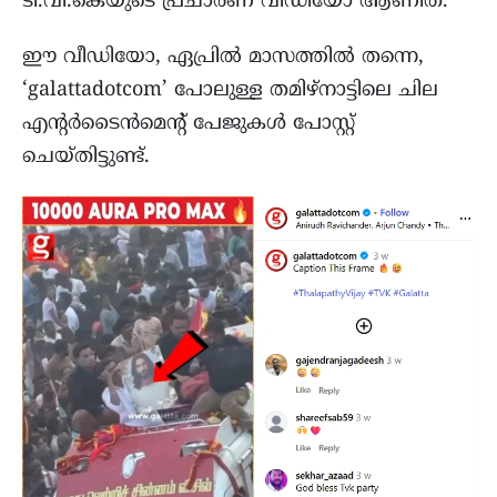
ടി.വി.കെയുടെ പ്രചാരണ വീഡിയോ ആണിത്.
ഈ വീഡിയോ, ഏപ്രില്‍ മാസത്തില്‍ തന്നെ,
‘galattadotcom’ പോലുള്ള തമിഴ്നാട്ടിലെ ചില
എന്റർടൈൻമെന്റ് പേജുകൾ പോസ്റ്റ്
ചെയ്തിട്ടുണ്ട്.