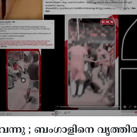
വന്നു ; ബംഗാളിനെ വൃത്തി