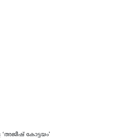
്ള ‘അജീഷ് കോട്ടയം’