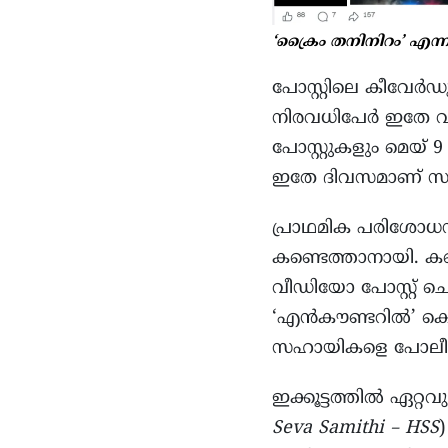
‘ക്രൈം തനിനിറം’ എന്ന
പോസ്റ്റിലെ കീവേ
നിരവധിപേർ ഇതേ വീഡി
പോസ്റ്റുകളും മെയ് 9
ഇതേ ദിവസമാണ് സുവേ
പ്രാഥമിക പരിശോധന
കണ്ടെത്താനായി. കണ്
വീഡിയോ പോസ്റ്റ് ച
‘എൻകൗണ്ടറിൽ’ കൊന്
സഹായികളെ പോലീസ് മ
ഇക്കൂട്ടത്തിൽ ഏറ്
Seva Samithi – HSS
)