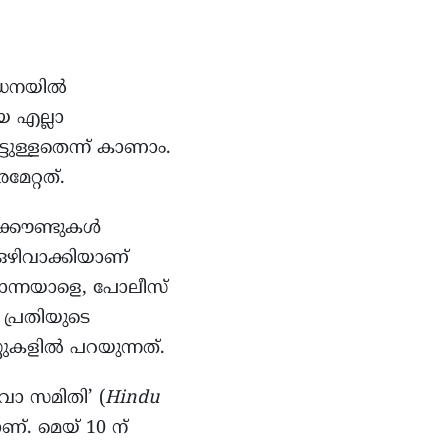
ശോധനയിൽ
യ എല്ലാ
്ടുള്ളതെന്ന് കാണാം.
േറ്റത്.
ക്കൗണ്ടുകൾ
 ഒഴിവാക്കിയാണ്
കൊന്നയാളെ, പോലീസ്
പ്രതിയുടെ
റുകളിൽ പറയുന്നത്.
വാ സമിതി’ (
Hindu
റാണ്. മെയ് 10 ന്