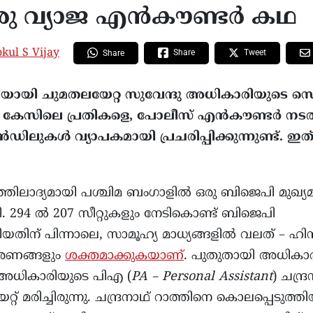
 ഒരു വ്യാജ എൻകൗണ്ടർ കഥ
kul S Vijay
Share
Tweet
Share
രിയായി ചുമതലയേറ്റ സുവേന്ദു അധികാരിയുടെ സെക
ന കേസിലെ പ്രതികളെ, പോലീസ് എൻകൗണ്ടർ നടത്
ലുകൾ വ്യാപകമായി പ്രചരിപ്പിക്കുന്നുണ്ട്. ഇ
രത്തിലാദ്യമായി പശ്ചിമ ബംഗാളിൽ ഒരു ബിജെപി മുഖ്യമന്
 294 ൽ 207 സീറ്റുകളും നേടികൊണ്ട് ബിജെപി
തിന് പിന്നാലെ, സാമൂഹ്യ മാധ്യങ്ങളിൽ വലത് – ഹി
ചാരണങ്ങളും
ശക്തമാക്കുകയാണ്
. പുതുതായി അധികാ
്ദു അധികാരിയുടെ പിഎ (
PA – Personal Assistant
) ചന്ദ്
റ്റ് മരിച്ചിരുന്നു. ചന്ദ്രനാഥ് റാത്തിനെ കൊലപ്പെടുത