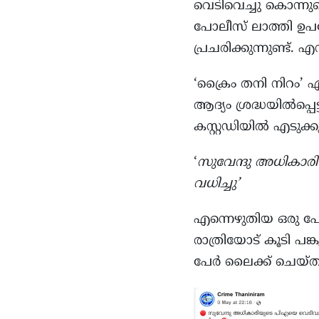
വെടിവെച്ചു കൊന്
പോലീസ് ലാത്തി ഉപയ
പ്രചരിക്കുന്നുണ്ട്
‘ക്രൈം തനി നിറം’ എ
ആദ്യം ശ്രദ്ധയിൽപ്പെ
കസ്റ്റഡിയില്‍ എടുക്ക
‘
സുവേന്ദു അധികാര
വധിച്ചു
’
എന്നെഴുതിയ ഒരു പോസ
രാത്രിയോട് കൂടി പങ
പേർ ലൈക്ക് ചെയ്ത