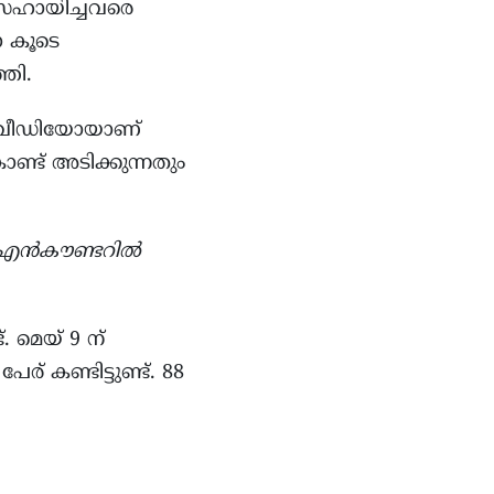
സഹായിച്ചവരെ
ോ കൂടെ
തി.
ഒരു വീഡിയോയാണ്
ൊണ്ട് അടിക്കുന്നതും
് എൻകൗണ്ടറിൽ
. മെയ് 9 ന്
 കണ്ടിട്ടുണ്ട്. 88