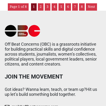
Page 1 of 8
1
2
3
4
5
6
7
8
Next
Off Beat Concerns (OBC) is a grassroots initiative
for building practical skills and digital confidence
across students, journalists, women’s collectives,
political players, local government leaders, senior
citizens, and content creators.
JOIN THE MOVEMENT
Got ideas? Wanna learn, teach, or team up?Hit us
up let’s build something bold together.