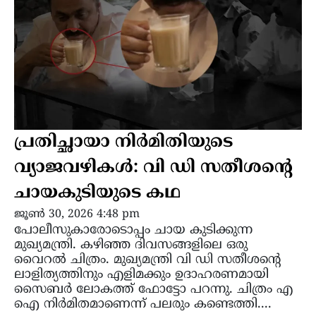
പ്രതിച്ഛായാ നിർമിതിയുടെ
വ്യാജവഴികൾ: വി ഡി സതീശന്റെ
ചായകുടിയുടെ കഥ
ജൂൺ 30, 2026 4:48 pm
പോലീസുകാരോടൊപ്പം ചായ കുടിക്കുന്ന
മുഖ്യമന്ത്രി. കഴിഞ്ഞ ദിവസങ്ങളിലെ ഒരു
വൈറൽ ചിത്രം. മുഖ്യമന്ത്രി വി ഡി സതീശന്റെ
ലാളിത്യത്തിനും എളിമക്കും ഉദാഹരണമായി
സൈബർ ലോകത്ത് ഫോട്ടോ പറന്നു. ചിത്രം എ
ഐ നിർമിതമാണെന്ന് പലരും കണ്ടെത്തി....