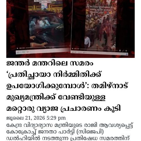
ജന്തർ മന്തറിലെ സമരം
‘പ്രതിച്ഛായാ നിർമ്മിതിക്ക്
ഉപയോഗിക്കുമ്പോൾ’: തമിഴ്നാട്
മുഖ്യമന്ത്രിക്ക് വേണ്ടിയുള്ള
മറ്റൊരു വ്യാജ പ്രചാരണം കൂടി
ജൂലൈ 21, 2026 5:29 pm
കേന്ദ്ര വിദ്യാഭ്യാസ മന്ത്രിയുടെ രാജി ആവശ്യപ്പെട്ട്
കോക്രോച്ച് ജനതാ പാർട്ടി (സിജെപി)
ഡൽഹിയിൽ നടത്തുന്ന പ്രതിഷേധ സമരത്തിന്