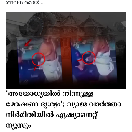
അവസരമായി...
‘അയോധ്യയില്‍ നിന്നുള്ള
മോഷണ ദൃശ്യം’; വ്യാജ വാർത്താ
നിർമിതിയിൽ ഏഷ്യാനെറ്റ്
ന്യൂസും