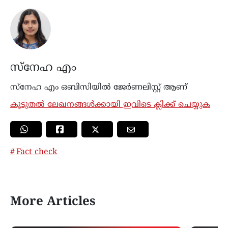
സ്നേഹ എം
സ്നേഹ എം ഒബിസിയില്‍ ജേർണലിസ്റ്റ് ആണ്
കൂടുതൽ ലേഖനങ്ങൾക്കായി ഇവിടെ ക്ലിക്ക് ചെയ്യുക
Fact check
More Articles