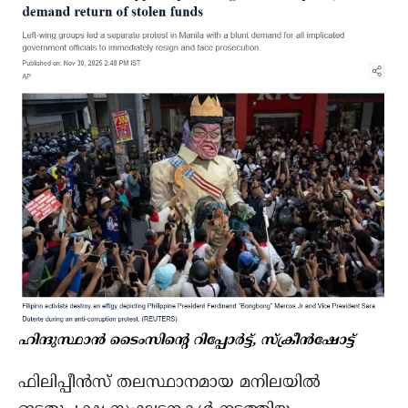
ഹിന്ദുസ്ഥാൻ ടൈംസിന്റെ റിപ്പോർട്ട്, സ്ക്രീൻഷോട്ട്
ഫിലിപ്പീൻസ് തലസ്ഥാനമായ മനിലയിൽ