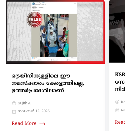
KSRT
ട്രെയിനിനുള്ളിലെ ഈ
സോഷ്
നമസ്ക്കാരം കേരളത്തിലല്ല,
നിർമ
ഉത്തർപ്രദേശിലാണ്
Karth
Sujith A
മെയ്‌
നവംബർ 12, 2025
Read 
Read More