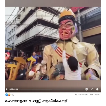
ഫേസ്ബുക്ക് പോസ്റ്റ്, സ്ക്രീൻഷോട്ട്