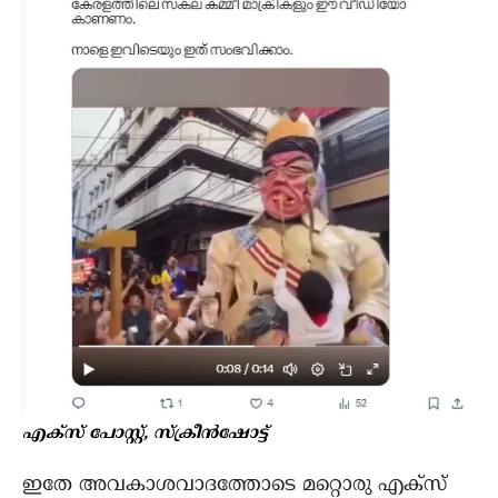
എക്സ് പോസ്റ്റ്, സ്ക്രീൻഷോട്ട്
ഇതേ അവകാശവാദത്തോടെ മറ്റൊരു എക്സ്