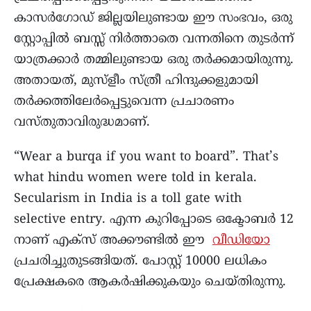
കാസര്‍ഗോഡ് ജില്ലയിലുണ്ടായ ഈ സംഭവം, ഒരു
സ്റ്റോപ്പില്‍ ബസ്സ് നിര്‍ത്താതെ വന്നതിനെ തുടര്‍ന്ന്
യാത്രക്കാര്‍ തമ്മിലുണ്ടായ ഒരു തര്‍ക്കമായിരുന്നു.
അതായത്, മുസ്‌ളീം സ്ത്രീ ഹിന്ദുക്കളുമായി
തര്‍ക്കത്തിലേര്‍പ്പെട്ടുവെന്ന പ്രചാരണം
വസ്തുതാവിരുദ്ധമാണ്.
“Wear a burqa if you want to board”. That’s
what hindu women were told in kerala.
Secularism in India is a toll gate with
selective entry. എന്ന കുറിപ്പോടെ ഒക്ടോബർ 12
നാണ് എക്സ് അക്കൗണ്ടിൽ ഈ
വീഡിയോ
പ്രചരിച്ചുതുടങ്ങിയത്. പോസ്റ്റ് 10000 ലധികം
പ്രേക്ഷകരെ ആകര്‍ഷിക്കുകയും ചെയ്തിരുന്നു.