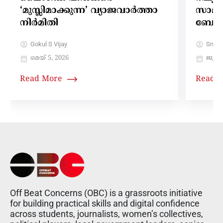
‘മുസ്ലിമാക്കുന്ന’ വ്യാജവാർത്താ
സാമൂഹ
നിർമിതി
ബോം
Gokul S Vijay
Sneh
മെയ്‌ 5, 2026
ജൂലൈ
Read More
Read 
Off Beat Concerns (OBC) is a grassroots initiative
for building practical skills and digital confidence
across students, journalists, women’s collectives,