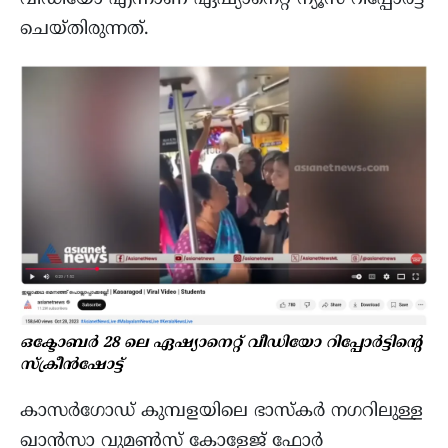
ചെയ്തിരുന്നത്.
ഒക്ടോബർ 28 ലെ ഏഷ്യാനെറ്റ് വീഡിയോ റിപ്പോർട്ടിന്റെ
സ്ക്രീൻഷോട്ട്
കാസർഗോഡ് കുമ്പളയിലെ ഭാസ്കർ നഗറിലുള്ള
ഖാൻസാ വുമൺസ് കോളേജ് ഫോർ