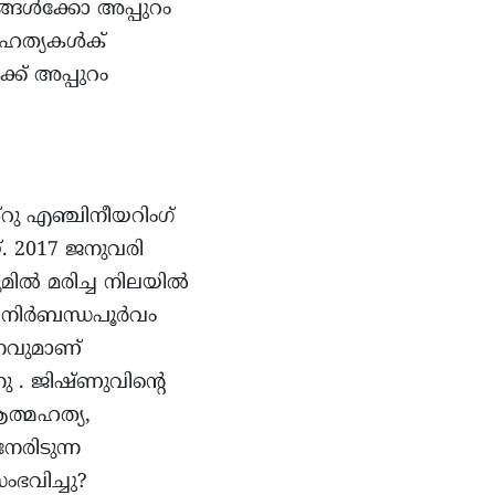
്ങൾക്കോ അപ്പുറം
്മഹത്യകൾക്
്ക് അപ്പുറം
‌റു എഞ്ചിനീയറിംഗ്
്. 2017 ജനുവരി
ിൽ മരിച്ച നിലയിൽ
കൻ നിർബന്ധപൂർവം
ഡനവുമാണ്
 . ജിഷ്ണുവിന്റെ
ആത്മഹത്യ,
േരിടുന്ന
ംഭവിച്ചു?