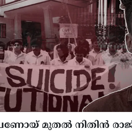
്രണോയ് മുതൽ നിതിൻ രാജ്