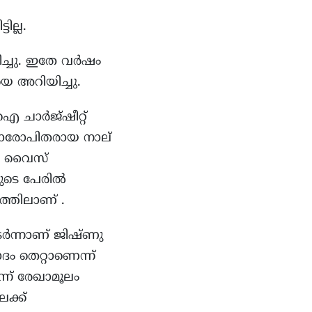
ില്ല.
ച്ചു. ഇതേ വർഷം
 അറിയിച്ചു.
ഐ ചാർജ്ഷീറ്റ്
റ്റാരോപിതരായ നാല്
ത്. വൈസ്
ുടെ പേരിൽ
ത്തിലാണ് .
ടർന്നാണ് ജിഷ്ണു
ം തെറ്റാണെന്ന്
്ന് രേഖാമൂലം
ക്ക്