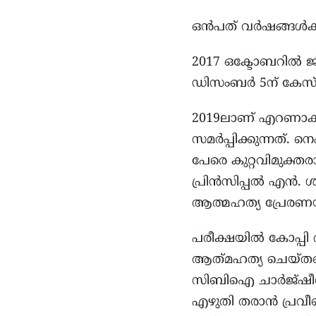
ഒൻപത് വർഷങ്ങൾക്കിപ്
2017 ഒക്ടോബറിൽ ജ
ഡിസംബർ 5ന് കേസ്
2019ലാണ് എറണാകുളം
സമർപ്പിക്കുന്നത്. 
പേരെ കുറ്റവിമുക്തര
പ്രിൻസിപ്പൽ എൻ. 
ആത്മഹത്യ പ്രേരണയ്
പരീക്ഷയിൽ കോപ്പി 
ആത്‍മഹത്യ ചെയ്തതെ
സിബിഐ ചാർജ്‌ഷീറ്റി
എഴുതി തരാൻ പ്രവീ