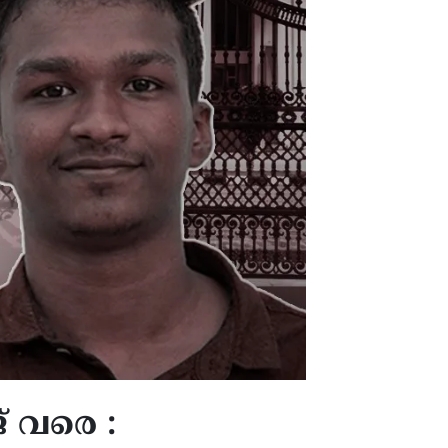
 വരെ :