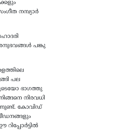
ക്കളും
ംഗീത നമ്പ്യാർ
 സഹോദരി
നുഭവങ്ങൾ പങ്കു
േരളത്തിലെ
ങ്ങി പല
ടെയോ ഭാഗത്തു
്നിങ്ങനെ നിരവധി
നുണ്ട്. കോവിഡ്
പീഡനങ്ങളും
 റിപ്പോർട്ടിൽ