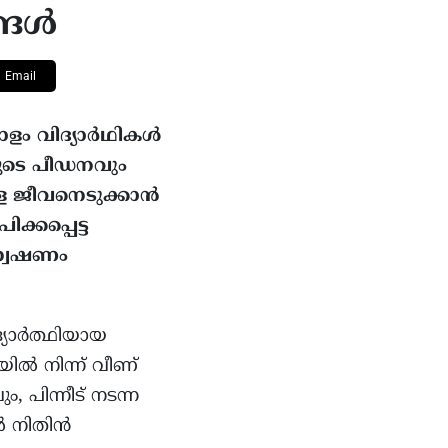
ങ്ങൾ
Email
ളം വിദ്യാർഥികൾ
ളുടെ പീഡനവും
െ ജീവനെടുക്കാൻ
്കപ്പെട്ട
ന്വേഷണം
്യാർത്ഥിയായ
ിൽ നിന്ന് വീണ്
 പിന്നീട് നടന്ന
ൽ നിതിൻ