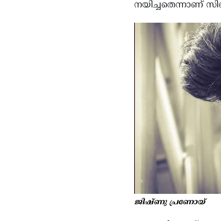
നയിച്ചതെന്നാണ് സ
ജിഷ്ണു പ്രണോയ്