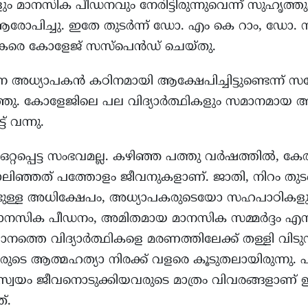
ം മാനസിക പീഡനവും നേരിട്ടിരുന്നുവെന്ന് സുഹൃത്തു
രോപിച്ചു. ഇതേ തുടർന്ന് ഡോ. എം കെ റാം, ഡോ. സ
ാപകരെ കോളേജ് സസ്‌പെൻഡ് ചെയ്തു.
തിനെ അധ്യാപകൻ കഠിനമായി ആക്ഷേപിച്ചിട്ടുണ്ടെന്ന്
ഞ്ഞു. കോളേജിലെ പല വിദ്യാർത്ഥികളും സമാനമായ അ
് വന്നു.
ഒറ്റപ്പെട്ട സംഭവമല്ല. കഴിഞ്ഞ പത്തു വർഷത്തിൽ, ക
ൊലിഞ്ഞത് പത്തോളം ജീവനുകളാണ്. ജാതി, നിറം തുട
ള്ള അധിക്ഷേപം, അധ്യാപകരുടെയോ സഹപാഠികളു
ക/മാനസിക പീഡനം, അമിതമായ മാനസിക സമ്മർദ്ദം എന
്തെ വിദ്യാർത്ഥികളെ മരണത്തിലേക്ക് തള്ളി വിടുന്
രുടെ ആത്മഹത്യാ നിരക്ക് വളരെ കൂടുതലായിരുന്നു. 
 സ്വയം ജീവനൊടുക്കിയവരുടെ മാത്രം വിവരങ്ങളാണ് ഈ
്.