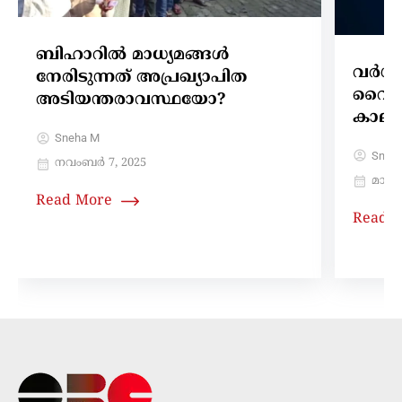
ബിഹാറില്‍ മാധ്യമങ്ങള്‍
വര്‍ഗ
നേരിടുന്നത് അപ്രഖ്യാപിത
വൈറലാ
അടിയന്തരാവസ്ഥയോ?
കാലം
Sneha M
Sneh
നവംബർ 7, 2025
മാർച്ച
Read More
Read 