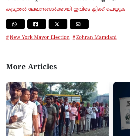
കൂടുതൽ ലേഖനങ്ങൾക്കായി ഇവിടെ ക്ലിക്ക് ചെയ്യുക
New York Mayor Election
Zohran Mamdani
More Articles