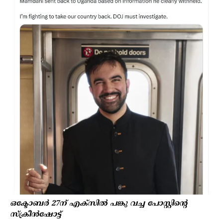
ഒക്ടോബർ 27ന് എക്സിൽ പങ്കു വച്ച പോസ്റ്റിന്റെ
സ്ക്രീൻഷോട്ട്