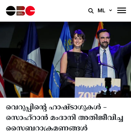
Select
Language
വെറുപ്പിന്‍റെ ഹാഷ്ടാഗുകള്‍ –
സൊഹ്റാന്‍ മംദാനി അതിജീവിച്ച
സൈബറാക്രമണങ്ങള്‍