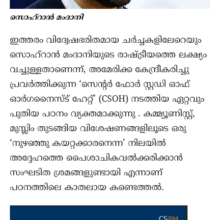
സൊഹ്റാന്‍ മംദാനി
ഇത്തരം വിദ്വേഷഭരിതമായ ചർച്ചകളിലേറെയും
സൊഹ്റാന്‍ മംദാനിയുടെ രാഷ്ട്രീയത്തെ ലക്ഷ്യം
വച്ചുള്ളതാണെന്ന്, അമേരിക്ക കേന്ദ്രീകരിച്ചു
പ്രവർത്തിക്കുന്ന ‘സെന്റർ ഫോർ സ്റ്റഡി ഓഫ്
ഓർഗനൈസ്ട് ഹേറ്റ്’ (CSOH) നടത്തിയ ഏറ്റവും
പുതിയ പഠനം വ്യക്തമാക്കുന്നു . കമ്മ്യൂണിസ്റ്റ്,
മുസ്ലിം തുടങ്ങിയ വിശേഷണങ്ങളിലൂടെ ഒരു
‘നുഴഞ്ഞു കയറ്റക്കാരനെന്ന’ നിലയിൽ
അദ്ദേഹത്തെ പൈശാചികവൽക്കരിക്കാൻ
സംഘടിത ശ്രമങ്ങളുണ്ടായി എന്നാണ്
പഠനത്തിലെ കാതലായ കണ്ടെത്തൽ.