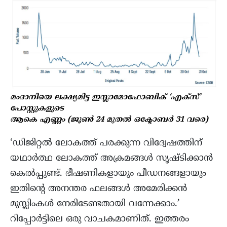
മംദാനിയെ ലക്ഷ്യമിട്ട ഇസ്ലാമോഫോബിക് ‘എക്‌സ്’
പോസ്റ്റുകളുടെ
ആകെ എണ്ണം (ജൂൺ 24 മുതൽ ഒക്ടോബർ 31 വരെ)
‘ഡിജിറ്റൽ ലോകത്ത് പരക്കുന്ന വിദ്വേഷത്തിന്
യഥാർത്ഥ ലോകത്ത് അക്രമങ്ങൾ സൃഷ്ടിക്കാൻ
കെൽപ്പുണ്ട്. ഭീഷണികളായും പീഡനങ്ങളായും
ഇതിന്റെ അനന്തര ഫലങ്ങൾ അമേരിക്കൻ
മുസ്ലിംകള്‍ നേരിടേണ്ടതായി വന്നേക്കാം.’
റിപ്പോർട്ടിലെ ഒരു വാചകമാണിത്. ഇത്തരം