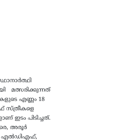
സ്ഥാനാർത്ഥി
 മത്സരിക്കുന്നത്
കളുടെ എണ്ണം 18
് സ്ത്രീകളെ
ളാണ് ഇടം പിടിച്ചത്.
്കര, അരൂർ
ം. എൽഡിഎഫ്,