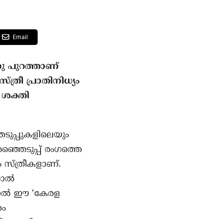
Email
ു പുറത്താണ്
്രീ പ്രാതിനിധ്യം
 ശക്തി
െടുപ്പുകളിലെയും
്ഞെടുപ്പ് രംഗത്തെ
 സ്ത്രീകളാണ്.
നാൽ
ചാൽ ഈ ‘കേരള
ശം