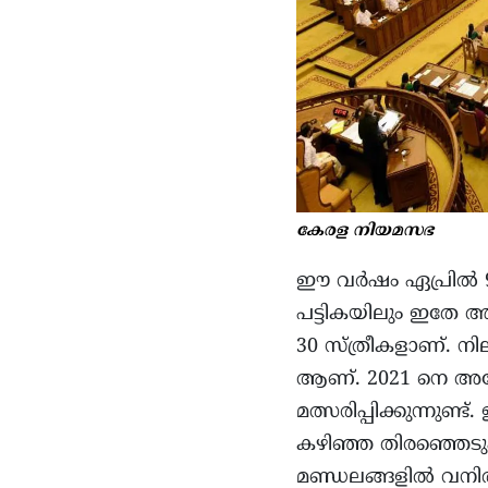
കേരള നിയമസഭ
ഈ വർഷം ഏപ്രിൽ 9 ന
പട്ടികയിലും ഇതേ 
30 സ്ത്രീകളാണ്. 
ആണ്. 2021 നെ അപേ
മത്സരിപ്പിക്കുന്നുണ
കഴിഞ്ഞ തിരഞ്ഞെടുപ്
മണ്ഡലങ്ങളിൽ വനിത