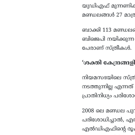
യുഡിഎഫ് മുന്നണികള
മണ്ഡലങ്ങൾ 27 മാത
ബാക്കി 113 മണ്ഡലങ
ബിജെപി നയിക്കുന്ന
പേരാണ് സ്ത്രീകൾ.
‘ശക്തി കേന്ദ്രങ്ങള
നിയമസഭയിലെ സ്ത്രീ
നടത്തുന്നില്ല എന്നത
പ്രാതിനിധ്യം പരിശോ
2008 ലെ മണ്ഡല പുന
പരിശോധിച്ചാൽ, എൽഡ
എൽഡിഎഫിന്റെ രൂ