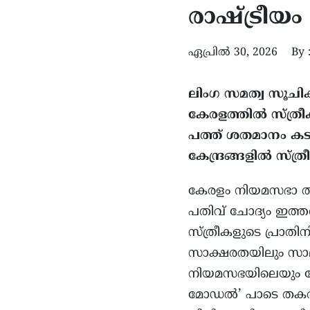
രാഷ്ട്രീയം
ഏപ്രിൽ 30, 2026
By 
ലിംഗ സമത്വ സൂചി
കേരളത്തിൽ സ്ത്രീ
പത്ത് ശതമാനം കടന
കേന്ദ്രങ്ങളിൽ സ്ത്
കേരളം നിയമസഭാ തിര
പതിവ് ചോദ്യം ഇത്ത
സ്ത്രീകളുടെ പ്രാത
സാക്ഷരതയിലും സാമൂ
നിയമസഭയിലെയും ല
മോഡൽ’ പാടെ തകരു