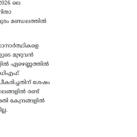
 2026 ലെ
നിതാ
ദാപുരം മണ്ഡലത്തിൽ
്ഥാനാർത്ഥികളെ
ങളുടെ മുഴുവൻ
്ങളിൽ ഏഴെണ്ണത്തിൽ
ൽഡിഎഫ്
രൂപീകരിച്ചതിന് ശേഷം
്ഡലങ്ങളിൽ രണ്ട്
ി കേന്ദ്രങ്ങളിൽ
ല്ല.