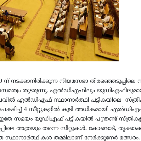
് നടക്കാനിരിക്കുന്ന നിയമസഭാ തിരഞ്ഞെടുപ്പിലെ 
അസമത്വം തുടരുന്നു. എൽഡിഎഫിലും യുഡിഎഫിലുമായി
നിലവിൽ എൽഡിഎഫ് സ്ഥാനാർത്ഥി പട്ടികയിലെ സ്ത്രീ
ക്ഷിച്ച് 4 സീറ്റുകളിൽ കൂടി അധികമായി എൽഡിഎഫ
്ട്. ഇതേ സമയം യുഡിഎഫ് പട്ടികയിൽ പന്ത്രണ്ട് സ്ത്രീക
പിലെ അത്രയും തന്നെ സീറ്റുകൾ. കോങ്ങാട്, തൃക്കാക
 സ്ഥാനാർത്ഥികൾ തമ്മിലാണ് നേർക്കുനേർ മത്സര