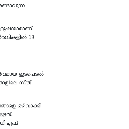
ണ്ടാവുന്ന
രുഷന്മാരാണ്.
ർത്ഥികളിൽ 19
ധപൂർവമായ ഇടപെടൽ
്ങളിലെ സ്ത്രീ
ങ്ങളെ ഒഴിവാക്കി
്ളത്.
ൽഡിഎഫ്