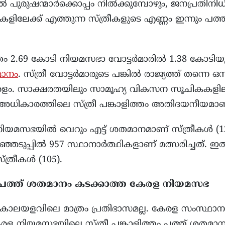
ൽ പുരുഷന്മാർക്കൊപ്പം നിൽക്കുമ്പോഴും, ജനപ്രതിനി
ിലേക്ക് എത്തുന്ന സ്ത്രീകളുടെ എണ്ണം ഇന്നും പത്
ം 2.69 കോടി നിയമസഭാ വോട്ടർമാരിൽ 1.38 കോടിയും
ാനം
. സ്ത്രീ വോട്ടർമാരുടെ പങ്കിൽ രാജ്യത്ത് തന്നെ ഒ
ളം. സാക്ഷരതയിലും സാമൂഹ്യ വികസന സൂചികകളി
ികാരത്തിലെ സ്ത്രീ പങ്കാളിത്തം അതിദയനീയമാണ
ിയമസഭയിൽ വെറും എട്ട് ശതമാനമാണ് സ്ത്രീകൾ (1
െടുപ്പിൽ 957 സ്ഥാനാർത്ഥികളാണ് മത്സരിച്ചത്. ഇ
ത്രീകൾ (105).
്യം പത്ത് ശതമാനം കടക്കാത്ത കേരള നിയമസഭ
ലയളവിലെ മാത്രം പ്രതിഭാസമല്ല. കേരള സംസ്ഥാന
രള നിയമസഭയിലെ സ്ത്രീ പങ്കാളിത്തം പത്ത് ശതമാന