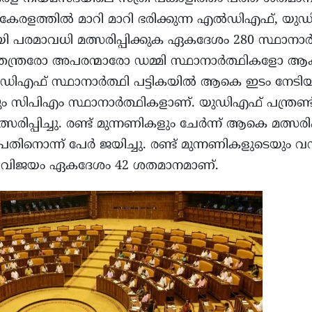
ല്ല. കേരളത്തിൽ മാറി മാറി ഭരിക്കുന്ന എൽഡിഎഫ്, യ
യി പരമാവധി മത്സരിപ്പിക്കുക ഏകദേശം 280 സ്ഥാനാ
വതന്ത്രരോ അപരന്മാരോ ഡമ്മി സ്ഥാനാർത്ഥികളോ ആക
എഫ് സ്ഥാനാർത്ഥി പട്ടികയിൽ ആകെ ഇടം നേടിയത്
 സിപിഎം സ്ഥാനാർത്ഥികളാണ്. യുഡിഎഫ് പന്ത്രണ്ട
രിപ്പിച്ചു. രണ്ട് മുന്നണികളും ചേർന്ന് ആകെ മത്സരിപ
തിനൊന്ന് പേർ ജയിച്ചു. രണ്ട് മുന്നണികളുടെയും വ
െ വിജയം ഏകദേശം 42 ശതമാനമാണ്.