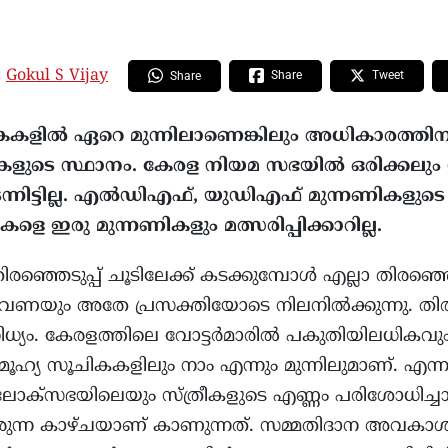
:
Gokul S Vijay
Share
Tweet
Share
കകളിൽ ഏറെ മുന്നിലാണെങ്കിലും അധികാരത്തിന
കളുടെ സ്ഥാനം. കേരള നിയമ സഭയിൽ ഒരിക്കലും സ്ത
്നിട്ടില്ല. എൽഡിഎഫ്, യുഡിഎഫ് മുന്നണികളുടെ
രീകളെ ഇരു മുന്നണികളും മത്സരിപ്പിക്കാറില്ല.
ഞ്ഞെടുപ്പ് ചൂടിലേക്ക് കടക്കുമ്പോൾ എല്ലാ തിരഞ്ഞ
വണയും അതേ പ്രസക്തിയോടെ നിലനിൽക്കുന്നു. തിരഞ
ിനിധ്യം. കേരളത്തിലെ വോട്ടർമാരിൽ പകുതിയിലധികവും
ഹ്യ സൂചികകളിലും നാം എന്നും മുന്നിലുമാണ്. എന്
ോക്സഭയിലെയും സ്ത്രീകളുടെ എണ്ണം പരിശോധിച്
ന്ന കാഴ്ചയാണ് കാണുന്നത്. സമ്മതിദാന അവകാ