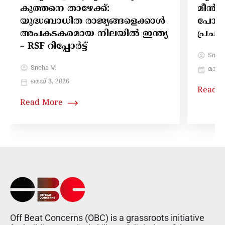
കുത്തനെ താഴേക്ക്:
മീൻചന
യുദ്ധബാധിത രാജ്യങ്ങളെക്കാൾ
പോലു
അപകടകരമായ നിലയിൽ ഇന്ത്യ
പ്രചര
– RSF റിപ്പോർട്ട്
Sneh
Sneha M
മാർച്ച
മെയ്‌ 3, 2026
Read 
Read More
Off Beat Concerns (OBC) is a grassroots initiative