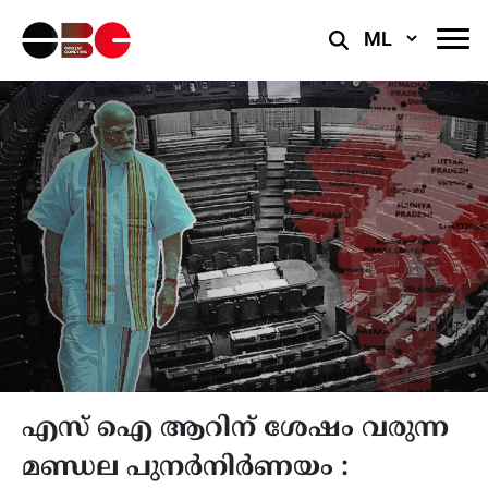
Select
Language
എസ് ഐ ആറിന് ശേഷം വരുന്ന
മണ്ഡല പുനർനിർണയം :