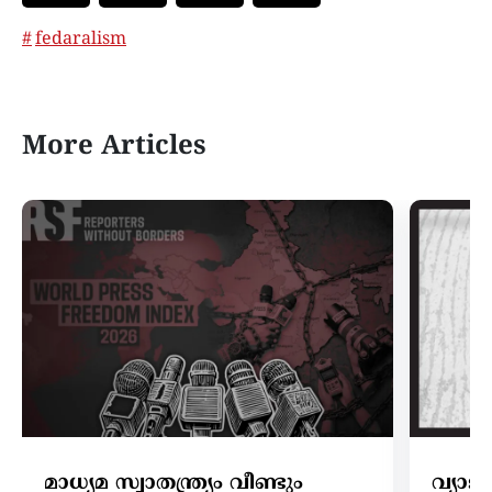
fedaralism
More Articles
മാധ്യമ സ്വാതന്ത്ര്യം വീണ്ടും
വ്യാ