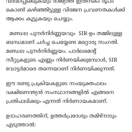
വർദ്ധിപ്പിക്കുകയും രാജ്യത്ത് ഇതിനകം രൂപം
കൊണ്ട് കഴിഞ്ഞിട്ടുള്ള വിഭജന പ്രവണതകൾക്ക്
ആക്കം കൂട്ടുകയും ചെയ്യും.
മണ്ഡല പുനർനിർണ്ണയവും SIR-ഉം തമ്മിലുള്ള
ബന്ധമാണ് ചർച്ച ചെയ്യേണ്ട മറ്റൊരു സംഗതി.
മണ്ഡല പുനർനിർണ്ണയം. പാർലമെന്റ്
സീറ്റുകളുടെ എണ്ണം നിർണയിക്കുമ്പോൾ, SIR
വോട്ടർമാരെ തന്നെയാണ് നിർണയിക്കുന്നത്.
ഈ രണ്ടു പ്രക്രിയകളുടെ സംയുക്തഫലം
ദക്ഷിണേന്ത്യൻ സംസ്ഥാനങ്ങളിൽ എങ്ങനെ
പ്രതിഫലിക്കും എന്നത് നിർണായകമാണ്.
ഉദാഹരണത്തിന്, ഉത്തർപ്രദേശും തമിഴ്നാടും
എടുത്താൽ: