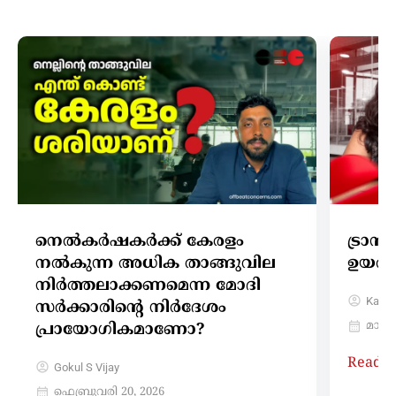
നെൽകർഷകർക്ക് കേരളം
ട്രാൻ
നൽകുന്ന അധിക താങ്ങുവില
ഉയർത്
നിർത്തലാക്കണമെന്ന മോദി
Karth
സർക്കാരിന്റെ നിർദേശം
മാർച്ച
പ്രായോഗികമാണോ?
Read 
Gokul S Vijay
ഫെബ്രുവരി 20, 2026