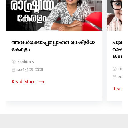
അവള്‍ക്കൊപ്പമല്ലാത്ത രാഷ്ട്രീയ
പുരു
കേരളം
രാഷ്ട
Women
Karthika S
OBC 
മാർച്ച്‌ 28, 2026
മാർച്ച
Read More
Read 