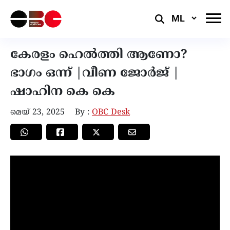
Select
Language
കേരളം ഹെൽത്തി ആണോ?
ഭാഗം ഒന്ന് |വീണ ജോർജ് |
ഷാഹിന കെ കെ
മെയ്‌ 23, 2025
By :
OBC Desk