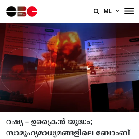
Select
Language
റഷ്യ – ഉക്രൈൻ യുദ്ധം;
സാമൂഹ്യമാധ്യമങ്ങളിലെ ബോംബ്