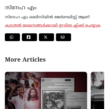
സ്നേഹ എം
സ്നേഹ എം ഒബിസിയില്‍ ജേർണലിസ്റ്റ് ആണ്
കൂടുതൽ ലേഖനങ്ങൾക്കായി ഇവിടെ ക്ലിക്ക് ചെയ്യുക
More Articles