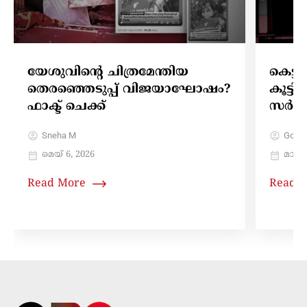
യേശുവിന്റെ ചിത്രമേന്തിയ
കെട്ട
തെരഞ്ഞെടുപ്പ് വിജയാഘോഷം?
കൂട്
ഫാക്ട് ചെക്ക്
സർക്ക
Sneha M
Gokul
മെയ്‌ 6, 2026
മാർച്ച
Read More
Read 