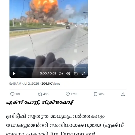
എക്സ് പോസ്റ്റ്, സ്ക്രീൻഷോട്ട്
ബ്രിട്ടീഷ് സ്വതന്ത്ര മാധ്യമപ്രവർത്തകനും
ഡോക്യുമെൻററി സംവിധായകനുമായ (എക്സ്
ബയോ പ്രകാരം) Jim Ferguson ൻ്റെ