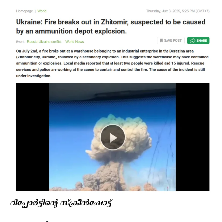
റിപ്പോർട്ടിന്റെ സ്ക്രീൻഷോട്ട്