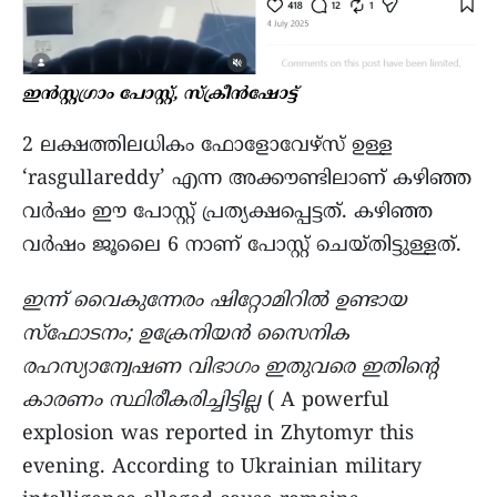
ഇന്‍സ്റ്റഗ്രാം പോസ്റ്റ്‌, സ്ക്രീന്‍ഷോട്ട്
2 ലക്ഷത്തിലധികം ഫോളോവേഴ്സ് ഉള്ള
‘rasgullareddy’ എന്ന അക്കൗണ്ടിലാണ് കഴിഞ്ഞ
വര്‍ഷം ഈ പോസ്റ്റ് പ്രത്യക്ഷപ്പെട്ടത്. കഴിഞ്ഞ
വർഷം ജൂലൈ 6 നാണ് പോസ്റ്റ് ചെയ്തിട്ടുള്ളത്.
ഇന്ന് വൈകുന്നേരം ഷിറ്റോമിറിൽ ഉണ്ടായ
സ്ഫോടനം; ഉക്രേനിയൻ സൈനിക
രഹസ്യാന്വേഷണ വിഭാഗം ഇതുവരെ ഇതിൻ്റെ
കാരണം സ്ഥിരീകരിച്ചിട്ടില്ല
( A powerful
explosion was reported in Zhytomyr this
evening. According to Ukrainian military