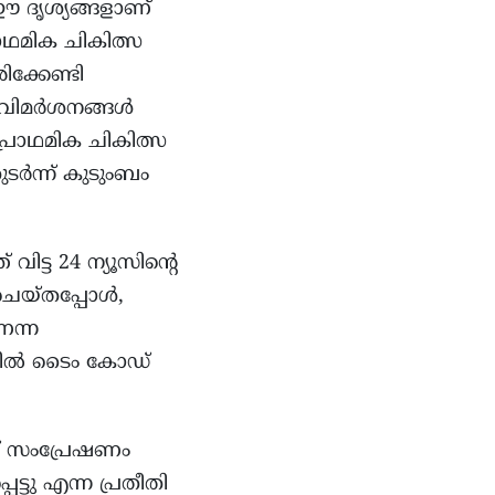
 ഈ ദൃശ്യങ്ങളാണ്
്രാഥമിക ചികിത്സ
ക്കേണ്ടി
 വിമർശനങ്ങൾ
്രാഥമിക ചികിത്സ
ടർന്ന് കുടുംബം
ട്ട 24 ന്യൂസിന്റെ
ചെയ്തപ്പോൾ,
ന്ന
ുകളിൽ ടൈം കോഡ്
ച് സംപ്രേഷണം
ടു എന്ന പ്രതീതി