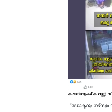
ഫേസ്ബുക്ക് പോസ്റ്റ്, സ
“ഡോക്ടറും നഴ്‌സും