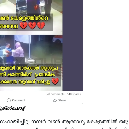
്ക്രീൻഷോട്ട്
 സഹായിച്ചില്ല നമ്പർ വൺ ആരോഗ്യ കേരളത്തിൽ ഒരു