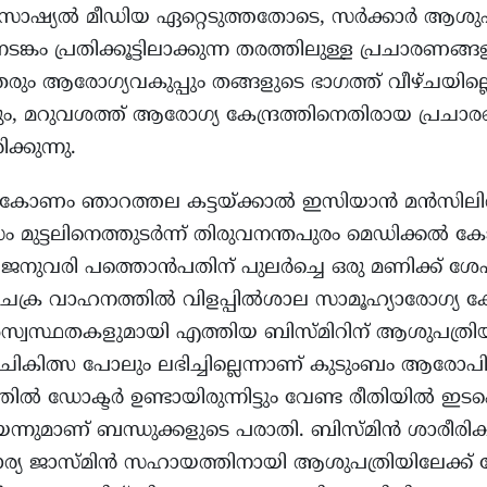
 സോഷ്യൽ മീഡിയ ഏറ്റെടുത്തതോടെ, സർക്കാർ ആശുപ
്കം പ്രതിക്കൂട്ടിലാക്കുന്ന തരത്തിലുള്ള പ്രചാരണങ്
ം ആരോഗ്യവകുപ്പും തങ്ങളുടെ ഭാഗത്ത് വീഴ്ചയില്ലെന
ം, മറുവശത്ത് ആരോഗ്യ കേന്ദ്രത്തിനെതിരായ പ്രചാ
ക്കുന്നു.
ംകോണം ഞാറത്തല കട്ടയ്ക്കാൽ ഇസിയാൻ മൻസിലിൽ
 മുട്ടലിനെത്തുടർന്ന് തിരുവനന്തപുരം മെഡിക്കൽ ക
. ജനുവരി പത്തൊൻപതിന് പുലർച്ചെ ഒരു മണിക്ക് ശ
ചക്ര വാഹനത്തിൽ വിളപ്പിൽശാല സാമൂഹ്യാരോഗ്യ കേന്ദ
സ്വസ്ഥതകളുമായി എത്തിയ ബിസ്മിറിന് ആശുപത്രിയി
ചികിത്സ പോലും ലഭിച്ചില്ലെന്നാണ് കുടുംബം ആരോപിക്
 ഡോക്ടർ ഉണ്ടായിരുന്നിട്ടും വേണ്ട രീതിയിൽ ഇടപെട്ടില
്നുമാണ് ബന്ധുക്കളുടെ പരാതി. ബിസ്മിൻ ശാരീര
ം ഭാര്യ ജാസ്മിൻ സഹായത്തിനായി ആശുപത്രിയിലേക്ക