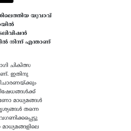
ത്തിലെത്തിയ യുവാവ്
്തയിൽ
ടെലിവിഷൻ
ൽ നിന്ന് എന്താണ്
ോഗി ചികിത്സ
ണ്. ഇതിനു
ിചാരണയ്ക്കും
ിഷേധങ്ങൾക്ക്
ാണോ മാധ്യമങ്ങൾ
ദൃശ്യങ്ങൾ തന്നെ
ിക്കപ്പെട്ടു
 മാധ്യമങ്ങളിലെ