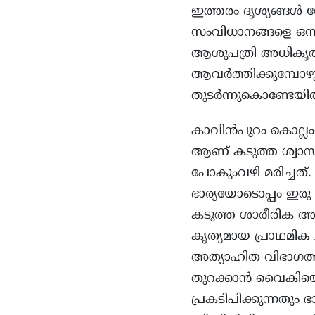
ഇത്തരം ദൃശ്യങ്ങൾ
സംവിധാനങ്ങളെ ഒന്നടങ
ആശുപത്രി അധികൃതരു
ആവർത്തിക്കുമ്പോഴു
തുടർന്നുകൊണ്ടേയിരി
കാവിൻപുറം കൊല്ല
ആണ് കടുത്ത ശ്വാസം
പോകുംവഴി മരിച്ചത്
ഭാര്യയോടൊപ്പം ഇരു 
കടുത്ത ശാരീരിക അ
കൃത്യമായ പ്രാഥമിക 
അത്യാഹിത വിഭാഗത്തിൽ
തുറക്കാൻ വൈകിയെന
പ്രകടിപിക്കുന്നതു