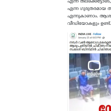
എന്ന തലക്കെട്ടോടെ,
എന്ന ഗുരുതരമായ 
എന്നുകാണാം. ആശുപത
വീഡിയോകളും ഉണ്ട്