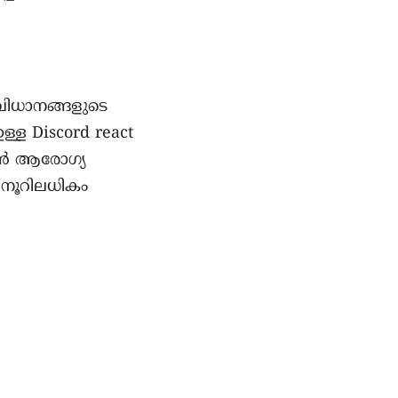
വിധാനങ്ങളുടെ
്ള Discord react
വൺ ആരോഗ്യ
 നൂറിലധികം