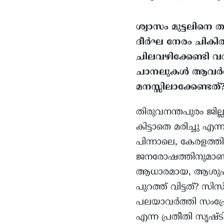
ശ്വാസം മുട്ടലിനെ 
ദീർഘ നേരം ചികിത്
ചിലവഴിക്കേണ്ടി
ചാനലുകൾ ആവർത്തി
മനസ്സിലാക്കേണ്ടത്
തിരുവനന്തപുരം ജില്
കിട്ടാതെ മരിച്ചു
പിന്നാലെ, കേരളത
ജനരോഷത്തിനുമാണ് 
ആധാരമായ, ആശുപത്ര
പുറത്ത് വിട്ടത്? സി
പലയാവർത്തി സംപ്ര
എന്ന പ്രതീതി സൃഷ്ട