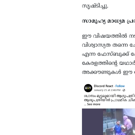
സൃഷ്ടിച്ചു.
സാമൂഹ്യ മാധ്യമ 
ഈ വിഷയത്തിൽ നടന്
വിശ്വാസ്യത തന്നെ ച
എന്ന ഫേസ്ബുക്ക് 
കേരളത്തിന്റെ യഥാ
അക്കൗണ്ടുകൾ ഈ പോ