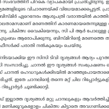
ൾ സംഭവത്തിന് പിറകെ വ്യാപകമായി പ്രചരിച്ചിരുന്നു.
ധ്യമങ്ങളിലൂടെ വിചാരണയ്ക്ക് വിധേയമാക്കപ്പെട്ടത്. പ
ബിസ്മിർ ഏറെനേരം ആശുപത്രി വരാന്തയിൽ കാത്തിരി
 കാലതാമസമാണ് മരണത്തിന് കാരണമായതെന്നുമുള്ള
നു. ചികിത്സ വൈകിയെന്നും, സി പി ആർ പോലുള്ള പ
കുടുംബം ആരോപിക്കുന്നു. ബിസ്മിറിന്റെ മരണത്തെ തു
ഓഫീസർക്ക് പരാതി നൽകുകയും ചെയ്തു.
യാക്കിയ ഈ സിസി ടിവി ദൃശ്യങ്ങൾ ആദ്യം പുറത്ത് വി
ബിസി സംസാരിച്ചു. ചാനൽ ഈ ദൃശ്യങ്ങൾ സംപ്രേഷണം 
് ചാനൽ ഹെഡറുകൾക്കിടയിൽ മറഞ്ഞുപോയതാണെ
്ചത്. ഇതേ ചാനലിന്റെ തന്നെ മറ്റ് ചില റിപ്പോർട്ട
ിപ്പോർട്ടർ ചൂണ്ടിക്കാട്ടി.
ഇല്ലാത്ത ദൃശ്യങ്ങൾ മറ്റു ചാനലുകളും ആവർത്തിച്
ിക്കൂറുകളോളം ചികിത്സ കിട്ടാതെ അവഗണിക്കപ്പെട്