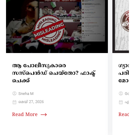
ആ പോലീസുകാരെ
ഗ്യാസി
സസ്പെൻഡ്‌ ചെയ്തോ? ഫാക്ട്
പരിഹര
ചെക്ക്
മോദിയ
Sneha M
Gokul
മെയ്‌ 27, 2026
ഏപ്രി
Read More
Read 