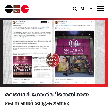
Select
Language
മലബാർ ഗോൾഡിനെതിരായ
സൈബർ ആക്രമണം;