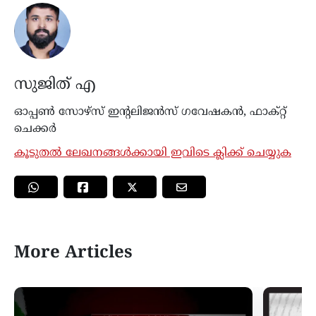
സുജിത് എ
ഓപ്പൺ സോഴ്‌സ് ഇന്റലിജൻസ് ഗവേഷകൻ, ഫാക്റ്റ്
ചെക്കർ
കൂടുതൽ ലേഖനങ്ങൾക്കായി ഇവിടെ ക്ലിക്ക് ചെയ്യുക
More Articles