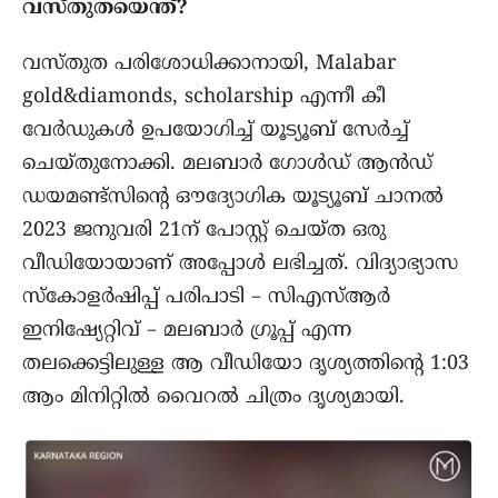
വസ്തുതയെന്ത്?
വസ്തുത പരിശോധിക്കാനായി, Malabar
gold&diamonds, scholarship എന്നീ കീ
വേർഡുകൾ ഉപയോഗിച്ച് യൂട്യൂബ് സേർച്ച്
ചെയ്തുനോക്കി. മലബാർ ഗോൾഡ് ആൻഡ്
ഡയമണ്ട്സിന്റെ ഔദ്യോഗിക യൂട്യൂബ് ചാനൽ
2023 ജനുവരി 21ന് പോസ്റ്റ് ചെയ്ത ഒരു
വീഡിയോയാണ് അപ്പോൾ ലഭിച്ചത്. വിദ്യാഭ്യാസ
സ്‌കോളർഷിപ്പ് പരിപാടി – സിഎസ്‌ആർ
ഇനിഷ്യേറ്റിവ് – മലബാർ ഗ്രൂപ്പ് എന്ന
തലക്കെട്ടിലുള്ള ആ വീഡിയോ ദൃശ്യത്തിന്റെ 1:03
ആം മിനിറ്റിൽ വൈറൽ ചിത്രം ദൃശ്യമായി.