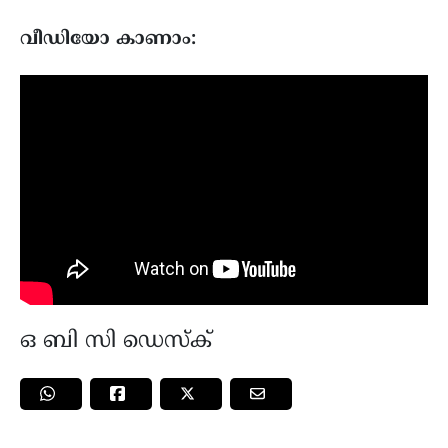
വീഡിയോ കാണാം:
ഒ ബി സി ഡെസ്ക്