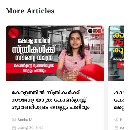
More Articles
കേരളത്തിൽ സ്ത്രീകൾക്ക്
കാണാത
സൗജന്യ യാത്ര: കോൺഗ്രസ്സ്
കേരളത
ഗ്യാരണ്ടിയുടെ നെല്ലും പതിരും
മറ്റ
Sneha M
Karth
മാർച്ച്‌ 20, 2026
ജനുവ