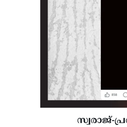
സ്വരാജ്-പ്