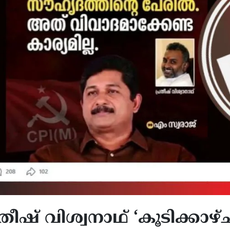
രതീഷ് വിശ്വനാഥ് ‘കൂടിക്കാഴ്ച