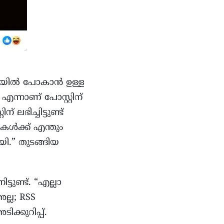
 പി യിൽ പോകാൻ ഉള്ള
എന്നാണ് പോസ്റ്റിന്
ലഭിച്ചിട്ടുണ്ട്
കൾക്ക് എന്തും
ി.” തുടങ്ങിയ
ടുണ്ട്. “എല്ലാ
ല്ല; RSS
ക്കുറിപ്പ്.