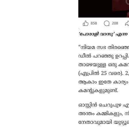
‘പോരാളി വാസു’ എന്ന ഫ
“നിയമ സഭ തിരഞ്ഞെട
ഡീൽ പറഞ്ഞു ഉറപ്പിച്
താഴെയുള്ള ഒരു കമന്റ്
(ഏപ്രിൽ 25 വരെ). 
ആകാം ഇതേ കാര്യം മ
കമന്റുകളുമുണ്ട്.
ഓസ്റ്റിൻ ചെറുപുഴ എന്
അന്തം കമ്മികളും, 
നേതാവുമായി യുട്യൂബ്