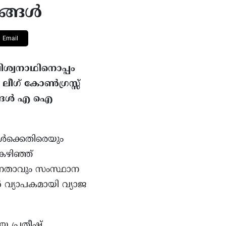
ധങ്ങൾ
Email
ശ്വനാഥിനൊപ്പം
 ലീഗ് കോൺഗ്രസ്സ്
്രങ്ങൾ എ ഐ
കൾക്കെതിരെയും
കഴിഞ്ഞ്
നേതാവും സംസ്ഥാന
ൽ വ്യാപകമായി വ്യാജ
യ പ്രതീഷ്