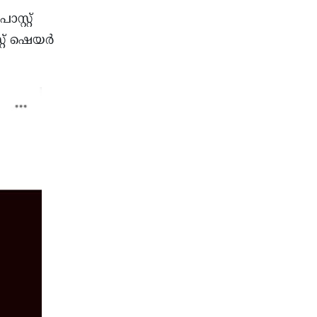
റ്റ്‌
്റ്‌ ഷെയർ