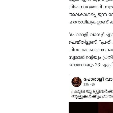
വിശ്വനാഥുമായി സ്വര
അവകാശപ്പെടുന്ന സോ
ഹാൻഡിലുകളാണ് കൂടുതല
‘പോരാളി വാസു’ എന്
ചെയ്തിട്ടുണ്ട്. “പ
വിവാദമാക്കേണ്ട കാര
സ്വരാജിന്റെയും പ്ര
ലോഗോയും 23 ഏപ്രി