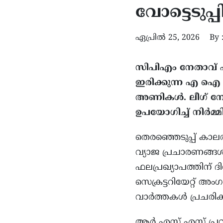
വോട്ടെടുപ
ഏപ്രിൽ 25, 2026
By 
സിപിഎം നേതാവ് 
ഇരിക്കുന്ന എ ഐ ന
അണികൾ. ലീഗ് നേത
ഉപയോഗിച്ച് നിർമ്മ
തെരഞ്ഞെടുപ്പ് കാല
വ്യാജ പ്രചാരണങ്ങൾ
ഫലപ്രഖ്യാപത്തിന്
സെക്രട്ടറിയേറ്റ് 
വാർത്തകൾ പ്രചരിക
ആർ എസ് എസ് പ്രവർത