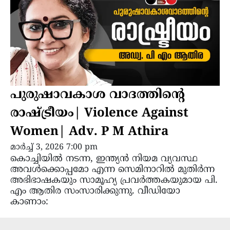
പുരുഷാവകാശ വാദത്തിന്റെ
രാഷ്ട്രീയം| Violence Against
Women| Adv. P M Athira
മാർച്ച്‌ 3, 2026 7:00 pm
കൊച്ചിയിൽ നടന്ന, ഇന്ത്യൻ നിയമ വ്യവസ്ഥ
അവൾക്കൊപ്പമോ എന്ന സെമിനാറിൽ മുതിർന്ന
അഭിഭാഷകയും സാമൂഹ്യ പ്രവർത്തകയുമായ പി.
എം ആതിര സംസാരിക്കുന്നു. വീഡിയോ
കാണാം: