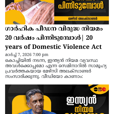
ഗാർഹിക പീഡന വിരുദ്ധ നിയമം
20 വർഷം പിന്നിടുമ്പോൾ| 20
years of Domestic Violence Act
മാർച്ച്‌ 7, 2026 7:00 pm
കൊച്ചിയിൽ നടന്ന, ഇന്ത്യൻ നിയമ വ്യവസ്ഥ
അവൾക്കൊപ്പമോ എന്ന സെമിനാറിൽ സാമൂഹ്യ
പ്രവർത്തകയായ മേഴ്‌സി അലക്സാണ്ടർ
സംസാരിക്കുന്നു. വീഡിയോ കാണാം: