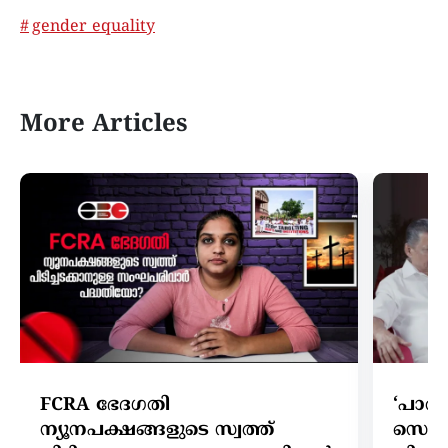
gender equality
More Articles
FCRA ഭേദഗതി
‘പാര്
ന്യൂനപക്ഷങ്ങളുടെ സ്വത്ത്
സെക്ര