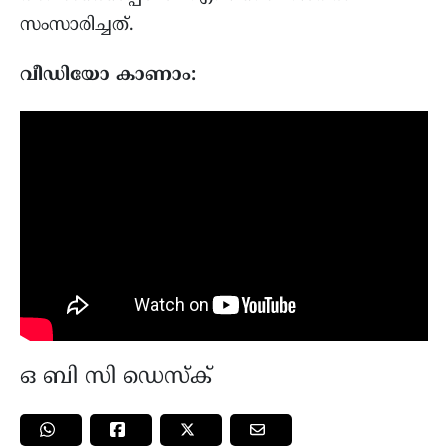
സംസാരിച്ചത്.
വീഡിയോ കാണാം:
ഒ ബി സി ഡെസ്ക്