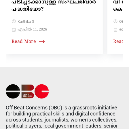
പിടിച്ചടക്കാനുള്ള സംഘപരിവാർ
വി ഗ
പദ്ധതിയോ?
കെ
Karthika S
OBC 
ഏപ്രിൽ 11, 2026
മെയ്‌
Read More
Read 
Off Beat Concerns (OBC) is a grassroots initiative
for building practical skills and digital confidence
across students, journalists, women’s collectives,
political players, local government leaders, senior