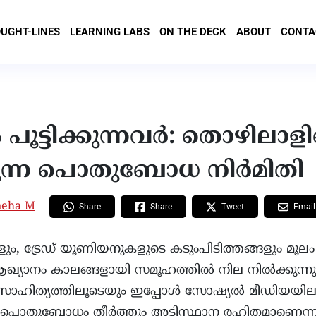
UGHT-LINES
LEARNING LABS
ON THE DECK
ABOUT
CONTA
പൂട്ടിക്കുന്നവർ: തൊഴിലാള
്കുന്ന പൊതുബോധ നിർമിതി
neha M
Share
Tweet
Share
Email
ം, ട്രേഡ് യൂണിയനുകളുടെ കടുംപിടിത്തങ്ങളും മൂല
 ആഖ്യാനം കാലങ്ങളായി സമൂഹത്തിൽ നില നിൽക്കുന്നുണ
സാഹിത്യത്തിലൂടെയും ഇപ്പോൾ സോഷ്യൽ മീഡിയയില
്ള ഈ പൊതുബോധം തീർത്തും അടിസ്ഥാന രഹിതമാണെന