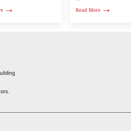
re
Read More
uilding
tors.