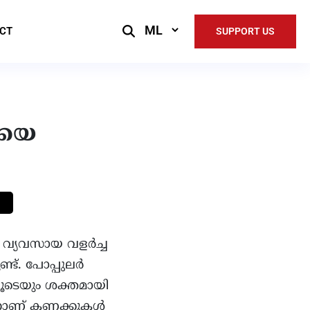
Select
CT
SUPPORT US
Language
ിയെ
ം വ്യവസായ വളർച്ച
്ട്. പോപ്പുലർ
ൂടെയും ശക്തമായി
്നാണ് കണക്കുകൾ