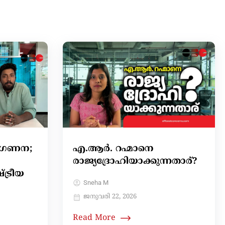
അവഗണന;
എ.ആർ. റഹ്മാനെ
രാജ്യദ്രോഹിയാക്കുന്നതാര്?
ട്രീയ
Sneha M
ജനുവരി 22, 2026
Read More