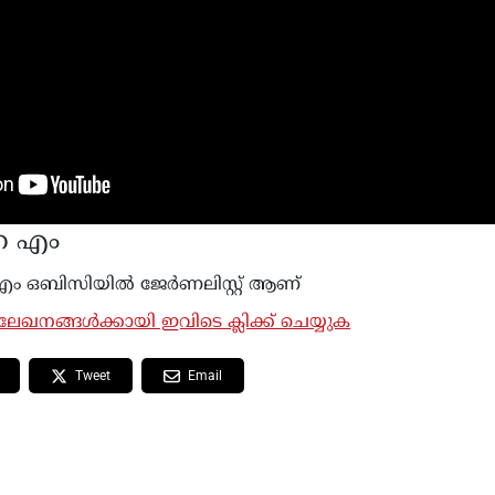
ഹ എം
ം ഒബിസിയില്‍ ജേർണലിസ്റ്റ് ആണ്
േഖനങ്ങൾക്കായി ഇവിടെ ക്ലിക്ക് ചെയ്യുക
Tweet
Email