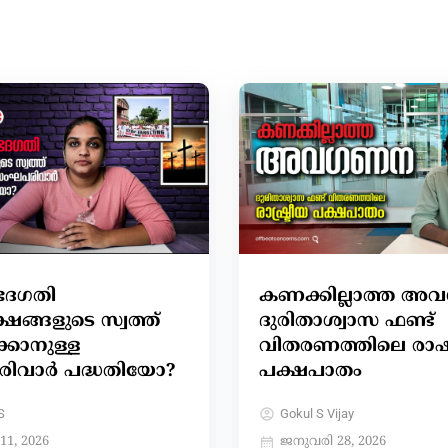
േദഗതി
കണക്കില്ലാത്ത 
്ഷങ്ങളുടെ സ്വത്ത്
ദുരിതാശ്വാസ ഫണ്ട്
ക്കാനുള്ള
വിതരണത്തിലെ രാഷ്
ിവാർ പദ്ധതിയോ?
പക്ഷപാതം
S
Gokul S Vijay
11, 2026
ജനുവരി 28, 2026