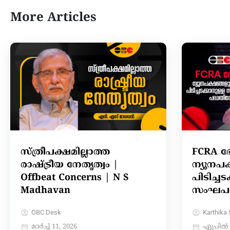
More Articles
സ്ത്രീപക്ഷമില്ലാത്ത
FCRA ഭ
രാഷ്ട്രീയ നേതൃത്വം |
ന്യൂനപക
Offbeat Concerns | N S
പിടിച്ചട
Madhavan
സംഘപര
OBC Desk
Karthika 
മാർച്ച്‌ 11, 2026
ഏപ്രിൽ 