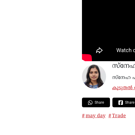
സ്നേ
സ്നേഹ എ
കൂടുതൽ ല
Share
Share
may day
Trade