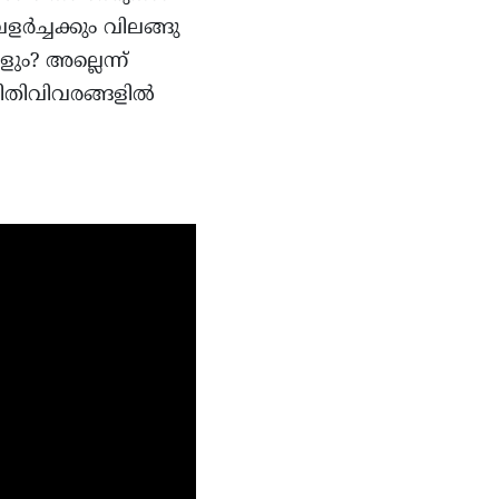
ളർച്ചക്കും വിലങ്ങു
ം? അല്ലെന്ന്
ഥിതിവിവരങ്ങളിൽ