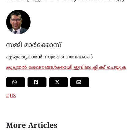
സജി മാർക്കോസ്
എഴുത്തുകാരൻ, സ്വതന്ത്ര ഗവേഷകൻ
കൂടുതൽ ലേഖനങ്ങൾക്കായി ഇവിടെ ക്ലിക്ക് ചെയ്യുക
US
More Articles