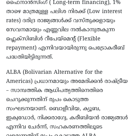
ഫൈനാൻസിംഗ് ( Long-term financing), 1%
താഴെ മാത്രമുള്ള പലിശ നിരക്ക് (Low interest
rates) ദരിദ്ര രാജ്യങ്ങൾക്ക് വസ്തുക്കളായും
സേവനമായും എണ്ണവില നൽകാനുതകുന്ന
ഫ്ലെക്സിബിൾ റീപേയ്മെന്റ് (Flexible
repayment) എന്നിവയായിരുന്നു പെട്രോകരീബ്
പദ്ധതിയിട്ടിരുന്നത്.
ALBA (Bolivarian Alternative for the
Americas) പ്രധാനമായും അമേരിക്കൻ രാഷ്ട്രീയ
– സാമ്പത്തിക ആധിപത്യത്തിനെതിരെ
ചെറുക്കുന്നതിന് രുപം കൊടുത്ത
സംഘടനയാണ്. ബൊളീവിയ, ക്യൂബ,
ഇക്വഡോർ, നിക്കരാഗ്വേ, കരീബിയൻ രാജ്യങ്ങൾ
എന്നിവ ചേർന്ന്, സഹകരണത്തിലൂടെ