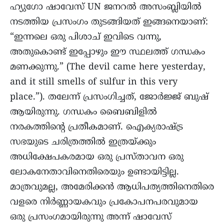
ഹ്യുഗോ ഷാവേസ് UN ജനറൽ അസംബ്ലിയിൽ
നടത്തിയ പ്രസംഗം തുടങ്ങിയത് ഇങ്ങനെയാണ്:
“ഇന്നലെ ഒരു പിശാച് ഇവിടെ വന്നു,
അതുകൊണ്ട് ഇപ്പോഴും ഈ സ്ഥലത്ത് ഗന്ധകം
മണക്കുന്നു.” (The devil came here yesterday,
and it still smells of sulfur in this very
place.”). തലേന്ന് പ്രസംഗിച്ചത്, ജോർജ്ജ് ബുഷ്
ആയിരുന്നു. ഗന്ധകം ബൈബിളിൽ
നരകത്തിന്റെ പ്രതീകമാണ്. ഐക്യരാഷ്ട്ര
സഭയുടെ ചരിത്രത്തിൽ ഇത്രയ്ക്കും
അധിക്ഷേപകരമായ ഒരു പ്രസ്താവന ഒരു
ലോകനേതാവിനെതിരെയും ഉണ്ടായിട്ടില്ല.
മാത്രവുമല്ല, അമേരിക്കൻ ആധിപത്യത്തിനെതിരെ
വളരെ നിർണ്ണായകവും പ്രകോപനപരവുമായ
ഒരു പ്രസംഗമായിരുന്നു അന്ന് ഷാവേസ്