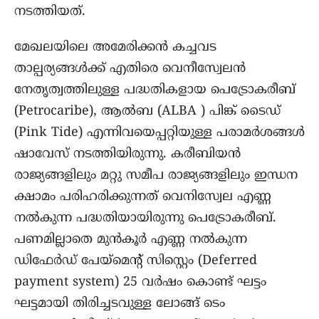
നടത്തിയത്.
മേഖലയിലെ അമേരിക്കൻ കച്ചവട
താല്പര്യങ്ങൾക്ക് എതിരെ വെനീസ്വേലൻ
നേതൃത്വത്തിലുള്ള പദ്ധതികളായ പെട്രോകരീബ്
(Petrocaribe), ആൽബ (ALBA ) പിങ്ക് ടൈഡ്
(Pink Tide) എന്നിവയെപ്പറ്റിയുള്ള പരാമർശങ്ങൾ
ഷാവേസ് നടത്തിയിരുന്നു. കരീബിയൻ
രാജ്യങ്ങളിലും മറ്റു സമീപ രാജ്യങ്ങളിലും ഇന്ധന
ക്ഷാമം പരിഹരിക്കുന്നത് വെനിസ്വേല എണ്ണ
നൽകുന്ന പദ്ധതിയായിരുന്നു പെട്രോകരീബ്.
പണമില്ലാതെ മുൻ‌കൂർ എണ്ണ നൽകുന്ന
ഡിഫേർഡ് പേയ്‌മെന്റ് സിസ്റ്റെം (Deferred
payment system) 25 വർഷം കൊണ്ട് ഘട്ടം
ഘട്ടമായി തിരിച്ചടവുള്ള ലോങ്ങ് ടെം