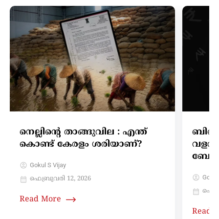
നെല്ലിന്റെ താങ്ങുവില : എന്ത്
ബിജെ
കൊണ്ട് കേരളം ശരിയാണ്?
വളർച
ബോണ്
Gokul S Vijay
Gokul
ഫെബ്രുവരി 12, 2026
ഫെബ്
Read More
Read 