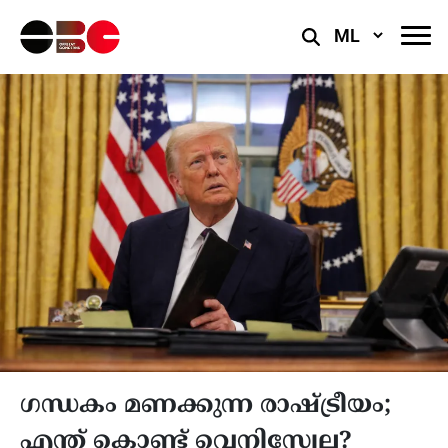
Select
Language
ഗന്ധകം മണക്കുന്ന രാഷ്ട്രീയം;
എന്ത് കൊണ്ട് വെനിസ്വേല?