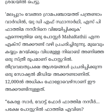
ശ്രദ്ധയിൽ പെട്ടു.
‘മലപ്പുറം വേങ്ങര ഗ്രാമപഞ്ചായത്ത് പന്ത്രണ്ടാം
വാർഡിൽ, യു ഡി എഫ് സ്ഥാനാർഥി, എസ് പി
ഫാത്തിമ നസീറിനെ വിജയിപ്പിക്കുക’
എന്നെഴുതിയ ഒരു പോസ്റ്റർ MahaRathii എന്ന
എക്സ് അക്കൗണ്ട് വഴി പ്രചരിച്ചിരുന്നു. മുഖവും
കയ്യും മറയ്ക്കും വിധമുള്ള നിഖാബ് അണിഞ്ഞ
ഒരു സ്ത്രീ രൂപമാണ് പോസ്റ്ററിൽ.
തീവ്രവലതുപക്ഷ ആശയങ്ങൾ പ്രചരിപ്പിക്കുന്ന
ഒരു സോഷ്യൽ മീഡിയ അക്കൗണ്ടാണിത്.
12,000ൽ അധികം ഫോളോവെഴ്‌സാണ് ഈ
അക്കൗണ്ടിനുള്ളത്.
“കേരള സാർ, വോട്ട് ഫോർ ഫാത്തിമ നസീർ…
പക്ഷേ പോസ്റ്ററിൽ ഫാത്തിമ എവിടെ?