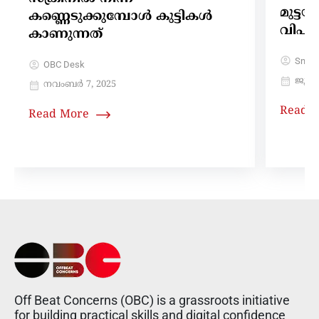
മുട്ട
കണ്ണെടുക്കുമ്പോള്‍ കുട്ടികള്‍
വിപണിയ
കാണുന്നത്
Sneh
OBC Desk
ജൂലൈ
നവംബർ 7, 2025
Read 
Read More
Off Beat Concerns (OBC) is a grassroots initiative
for building practical skills and digital confidence