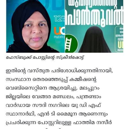
ഫേസ്ബുക്ക് പോസ്റ്റിന്റെ സ്ക്രീൻഷോട്ട്
ഇതിന്റെ വസ്തുത പരിശോധിക്കുന്നതിനായി,
സംസ്ഥാന തെരഞ്ഞെടുപ്പ് കമ്മീഷന്റെ
വെബ്‌സൈറ്റിനെ ആശ്രയിച്ചു. മലപ്പുറം
ജില്ലയിലെ വേങ്ങര മണ്ഡലം, പന്ത്രണ്ടാം
വാർഡായ സൗദി നഗറിലെ യു ഡി എഫ്
സ്ഥാനാർഥി, എൻ ടി മൈമൂന ആണെന്നും
പ്രചരിക്കുന്ന പോസ്റ്ററിലുള്ള ഫാത്തിമ നസീർ