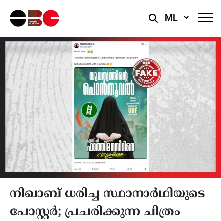
Select
Language
നിഖാബ് ധരിച്ച സ്ഥാനാർഥിയുടെ
പോസ്റ്റർ; പ്രചരിക്കുന്ന ചിത്രം