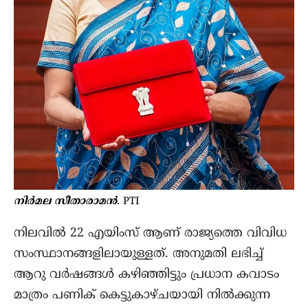
നിർമല സീതാരാമൻ
. PTI
നിലവിൽ 22 എയിംസ് ആണ് രാജ്യത്തെ വിവിധ
സംസ്ഥാനങ്ങളിലായുള്ളത്. അനുമതി ലഭിച്ച്
ആറു വർഷങ്ങൾ കഴിഞ്ഞിട്ടും പ്രധാന കവാടം
മാത്രം പണിക് കെട്ടുകാഴ്ചയായി നിൽക്കുന്ന