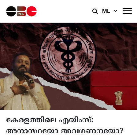
Select
Language
കേരളത്തിലെ എയിംസ്:
അനാസ്ഥയോ അവഗണനയോ?