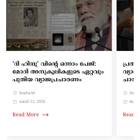
‘ദി ഹിന്ദു’ വിന്റെ ഒന്നാം പേജ്:
പ്രതി
മോദി അനുകൂലികളുടെ ഏറ്റവും
വ്യാ
പുതിയ വ്യാജപ്രചാരണം
ചായക
Sneha M
Sneh
മെയ്‌ 12, 2026
ജൂൺ 
Read More
Read 