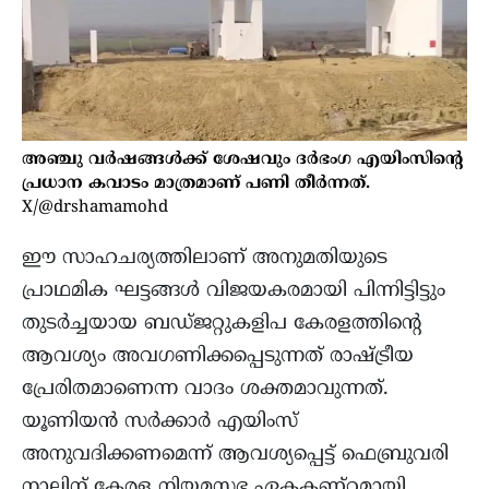
അഞ്ചു വർഷങ്ങൾക്ക് ശേഷവും ദർഭംഗ എയിംസിന്റെ
പ്രധാന കവാടം മാത്രമാണ് പണി തീർന്നത്.
X/@drshamamohd
ഈ സാഹചര്യത്തിലാണ് അനുമതിയുടെ
പ്രാഥമിക ഘട്ടങ്ങൾ വിജയകരമായി പിന്നിട്ടിട്ടും
തുടർച്ചയായ ബഡ്ജറ്റുകളിപ കേരളത്തിന്റെ
ആവശ്യം അവഗണിക്കപ്പെടുന്നത് രാഷ്ട്രീയ
പ്രേരിതമാണെന്ന വാദം ശക്തമാവുന്നത്.
യൂണിയൻ സർക്കാർ എയിംസ്
അനുവദിക്കണമെന്ന് ആവശ്യപ്പെട്ട് ഫെബ്രുവരി
നാലിന് കേരള നിയമസഭ ഏകകണ്ഠമായി