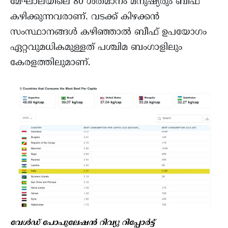
മേഘാലയിലെ 80 ശതമാനം മനുഷ്യരും ബീഫ്
കഴിക്കുന്നവരാണ്. വടക്ക് കിഴക്കൻ
സംസ്ഥാനങ്ങൾ കഴിഞ്ഞാൽ ബീഫ് ഉപയോഗം
ഏറ്റവുമധികമുള്ളത് പശ്ചിമ ബംഗാളിലും
കേരളത്തിലുമാണ്.
വേൾഡ് പോപുലേഷൻ റിവ്യു റിപ്പോർട്ട്