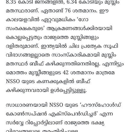
8.35 കോടി ജനങ്ങളിൽ, 6.34 കോടിയും മുസ്ലിം
മതസ്ഥരാണ്. ഏതാണ്ട് 76 ശതമാനം. ഈ
കാലയളവിൽ ഏറ്റവുമധികം ‘ഗോ
സംരക്ഷകരുടെ’ ആക്രമണങ്ങൾക്കിരയായി
കൊല്ലപ്പെട്ടതും രാജ്യത്തെ മുസ്ലിങ്ങളും
ദളിതരുമാണ്. ഇന്ത്യയിൽ ചില പ്രത്യേക സൂഫി
വിഭാഗങ്ങളല്ലാതെ സാംസ്കാരികമായി മുസ്ലിം
മതസ്ഥർ ബീഫ് കഴിക്കുന്നതിനെതിരല്ല. എന്നിട്ടും
മൊത്തം മുസ്ലീങ്ങളുടെ 42 ശതമാനം മാത്രമേ
NSSO യുടെ കണക്കുകളിൽ ബീഫ്
കഴിക്കുന്നവരായി ഉൾപ്പെട്ടിട്ടുള്ളൂ.
സാധാരണയായി NSSO യുടെ ‘ഹൗസ്ഹോൾഡ്
കോൺസപ്‌ഷൻ എക്സ്പെൻഡിച്ചർ’ എന്ന
സർവ്വേ റിപ്പോർട്ടിലാണ് രാജ്യത്തെ ഭക്ഷ്യ
വിഭവങ്ങളുടെ തരംതിരിച്ചുള്ള