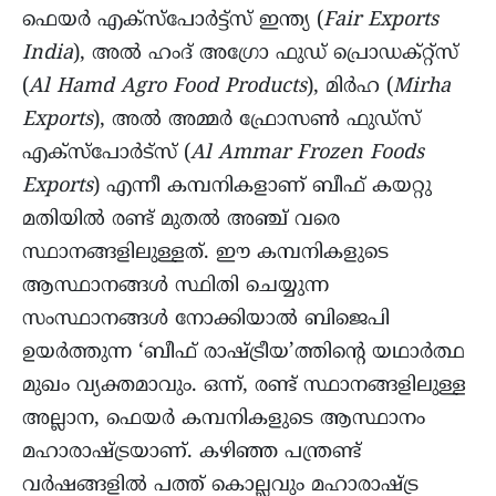
ഫെയർ എക്സ്പോർട്ട്സ് ഇന്ത്യ (
Fair Exports
India
), അൽ ഹംദ് അഗ്രോ ഫുഡ് പ്രൊഡക്റ്റ്സ്
(
Al Hamd Agro Food Products
), മിർഹ (
Mirha
Exports
), അൽ അമ്മർ ഫ്രോസൺ ഫുഡ്സ്
എക്സ്പോർട്സ് (
Al Ammar Frozen Foods
Exports
) എന്നീ കമ്പനികളാണ് ബീഫ് കയറ്റു
മതിയിൽ രണ്ട് മുതൽ അഞ്ച് വരെ
സ്ഥാനങ്ങളിലുള്ളത്. ഈ കമ്പനികളുടെ
ആസ്ഥാനങ്ങൾ സ്ഥിതി ചെയ്യുന്ന
സംസ്ഥാനങ്ങൾ നോക്കിയാൽ ബിജെപി
ഉയർത്തുന്ന ‘ബീഫ് രാഷ്ട്രീയ’ത്തിന്റെ യഥാർത്ഥ
മുഖം വ്യക്തമാവും. ഒന്ന്, രണ്ട് സ്ഥാനങ്ങളിലുള്ള
അല്ലാന, ഫെയർ കമ്പനികളുടെ ആസ്ഥാനം
മഹാരാഷ്ട്രയാണ്. കഴിഞ്ഞ പന്ത്രണ്ട്
വർഷങ്ങളിൽ പത്ത് കൊല്ലവും മഹാരാഷ്ട്ര