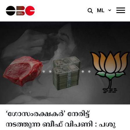
Select
Language
‘ഗോസംരക്ഷകർ’ നേരിട്ട്
നടത്തുന്ന ബീഫ് വിപണി : പശു