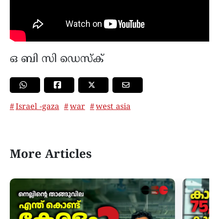
ഒ ബി സി ഡെസ്ക്
Israel -gaza
war
west asia
More Articles