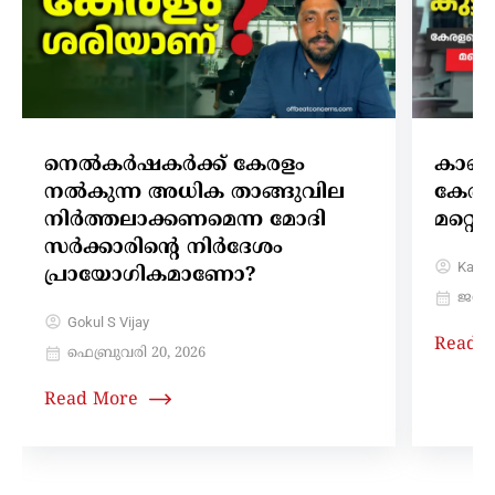
നെൽകർഷകർക്ക് കേരളം
കാണാത
നൽകുന്ന അധിക താങ്ങുവില
കേരളത
നിർത്തലാക്കണമെന്ന മോദി
മറ്റ
സർക്കാരിന്റെ നിർദേശം
Karth
പ്രായോഗികമാണോ?
ജനുവ
Gokul S Vijay
Read 
ഫെബ്രുവരി 20, 2026
Read More