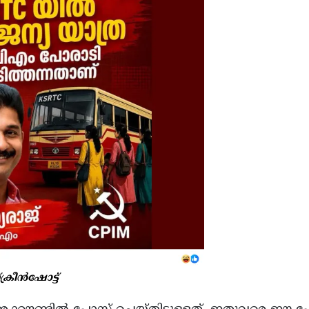
്ക്രീൻഷോട്ട്