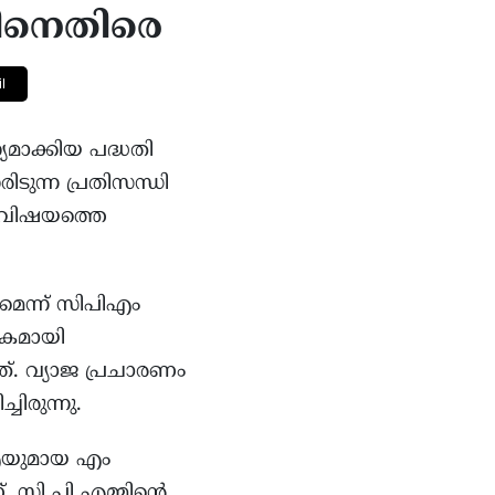
ജിനെതിരെ
l
ാക്കിയ പദ്ധതി
ിടുന്ന പ്രതിസന്ധി
 വിഷയത്തെ
മെന്ന് സിപിഎം
പകമായി
ചത്. വ്യാജ പ്രചാരണം
ിരുന്നു.
 എയുമായ എം
 സി പി എമ്മിൻ്റെ