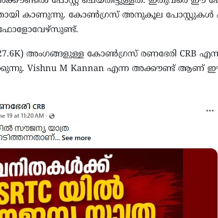
ൗണ്ടിൽ പോസ്റ്റ് ചെയ്തിട്ടുള്ളത്. ഇതുവരെ ഈ പോസ്
തായി കാണുന്നു. കോൺഗ്രസ് അനുകൂല പോസ്റ്റുകൾ പ
0 ഫോളോവേഴ്സുണ്ട്.
.6K) അംഗങ്ങളുള്ള കോൺഗ്രസ് രണഭേരി CRB എന്ന പബ്ല
ുന്നു. Vishnu M Kannan എന്ന അക്കൗണ്ട് ആണ് ഈ പോസ