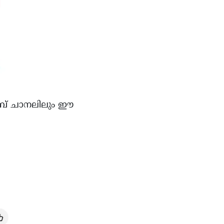
യൂബ് ചാനലിലും ഈ