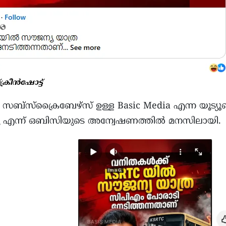
്ക്രീൻഷോട്ട്
 സബ്സ്ക്രൈബേഴ്സ് ഉള്ള Basic Media എന്ന യൂട്
ന്നു എന്ന് ഒബിസിയുടെ അന്വേഷണത്തിൽ മനസിലായി.