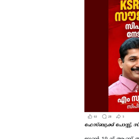
ഫേസ്ബുക്ക് പോസ്റ്റ്, സ