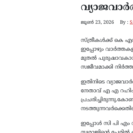
വ്യാജവാർ
ജൂൺ 23, 2026
By :
S
സ്ത്രീകൾക്ക് കെ 
ഇപ്പോഴും വാർത്തകളി
മുതൽ പുരുഷാവകാശ
സജീവമാക്കി നിര്‍ത്തു
ഇതിനിടെ വ്യാജവാർത
നേതാവ് എ എ റഹിം
പ്രചരിച്ചിരുന്നു.ക
നടത്തുന്നവർക്കെതിര
ഇപ്പോൾ സി പി എം 
സ്വരാജിൻ്റെ പേരിൽ 