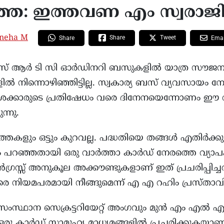
ത്ത: ഇത്തവണ എം സ്വരാ
neha M
Share
Tweet
Share
Emai
എസ് ആർ ടി സി ഓർഡിനറി ബസുകളിൽ യാത്ര സൗജന്യമ
ൽ നിന്നൊഴിഞ്ഞിട്ടില്ല. സ്വകാര്യ ബസ് വ്യവസായം നേര
ക്കാരുടെ പ്രതിഷേധം വരെ ദിനേനയെന്നോണം ഈ
ന്നു.
്തകളും ഒട്ടും കുറവല്ല. പദ്ധതിയെ തങ്ങൾ എതിർക്കു
 പറഞ്ഞതായി ഒരു വാർത്താ കാർഡ് നേരത്തെ വ്യാ
ോൺഗ്രസ്സ് അനുകൂല അക്കൗണ്ടുകളാണ് ഇത് പ്രചരിപ്പിച്
െ നിയമപരമായി നീങ്ങുമെന്ന് എ എ റഹിം പ്രസ്താവിച്ച
സംസ്ഥാന സെക്രട്ടറിയേറ്റ് അംഗവും മുൻ എം എൽ
ഒരു കാർഡ് സാമൂഹ്യ മാധ്യമങ്ങളിൽ പ്രചരിക്കുകയാണ്.