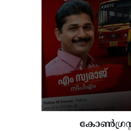
കോൺഗ്രസ്സ്