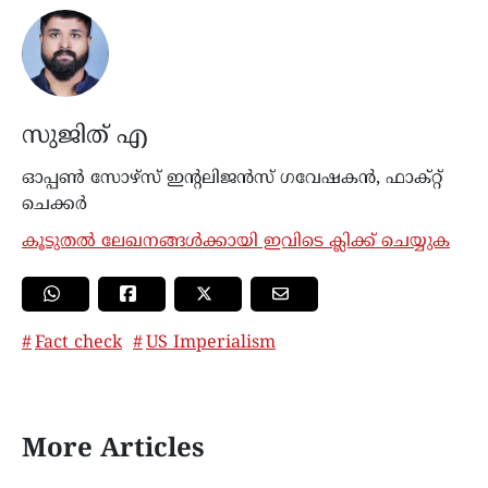
സുജിത് എ
ഓപ്പൺ സോഴ്‌സ് ഇന്റലിജൻസ് ഗവേഷകൻ, ഫാക്റ്റ്
ചെക്കർ
കൂടുതൽ ലേഖനങ്ങൾക്കായി ഇവിടെ ക്ലിക്ക് ചെയ്യുക
Fact check
US Imperialism
More Articles