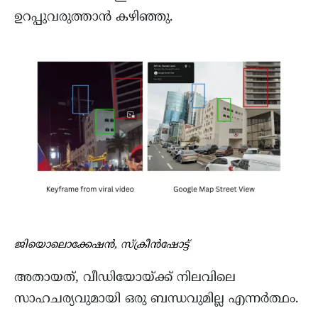
ഉറപ്പുവരുത്താൻ കഴിഞ്ഞു.
ജിയൊലൊക്കേഷൻ, സ്ക്രീൻഷോട്ട്
അതായത്, വീഡിയോയ്ക്ക് നിലവിലെ
സാഹചര്യവുമായി ഒരു ബന്ധവുമില്ല എന്നർത്ഥം.