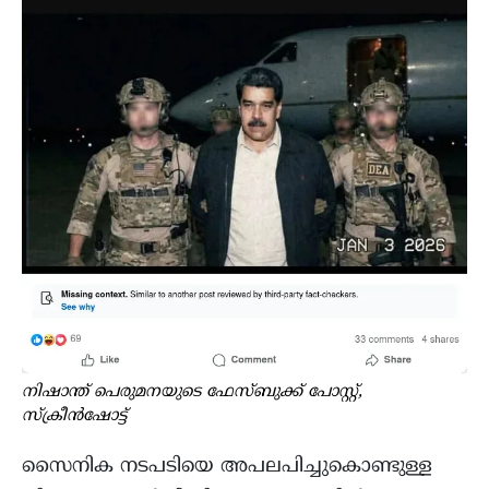
നിഷാന്ത് പെരുമനയുടെ ഫേസ്ബുക്ക് പോസ്റ്റ്,
സ്ക്രീൻഷോട്ട്
സൈനിക നടപടിയെ അപലപിച്ചുകൊണ്ടുള്ള