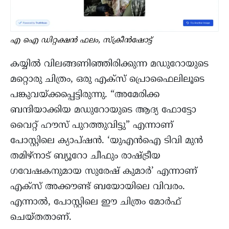
എ ഐ ഡിറ്റക്ഷൻ ഫലം, സ്ക്രീൻഷോട്ട്
കയ്യിൽ വിലങ്ങണിഞ്ഞിരിക്കുന്ന മഡുറോയുടെ
മറ്റൊരു ചിത്രം, ഒരു എക്സ് പ്രൊഫൈലിലൂടെ
പങ്കുവയ്ക്കപ്പെട്ടിരുന്നു. “അമേരിക്ക
ബന്ദിയാക്കിയ മഡുറോയുടെ ആദ്യ ഫോട്ടോ
വൈറ്റ് ഹൗസ് പുറത്തുവിട്ടു” എന്നാണ്
പോസ്റ്റിലെ ക്യാപ്ഷൻ. ‘യുഎൻഐ ടിവി മുൻ
തമിഴ്നാട് ബ്യൂറോ ചീഫും രാഷ്ട്രീയ
ഗവേഷകനുമായ സുരേഷ് കുമാർ’ എന്നാണ്
എക്സ് അക്കൗണ്ട് ബയോയിലെ വിവരം.
എന്നാൽ, പോസ്റ്റിലെ ഈ ചിത്രം മോർഫ്
ചെയ്തതാണ്.