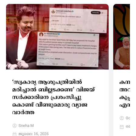
‘സ്വകാര്യ ആശുപത്രിയിൽ
കമ്പന
മരിച്ചാൽ ബില്ലടക്കണ്ട’ വിജയ്
അവസാ
സർക്കാരിനെ പ്രശംസിച്ചു
കൂപ്പ് 
കൊണ്ട് വീണ്ടുമൊരു വ്യാജ
എൻഡ
വാർത്ത
Gokul
Sneha M
മെയ്‌
ജൂലൈ 16, 2026