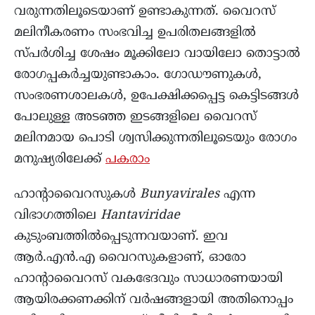
വരുന്നതിലൂടെയാണ് ഉണ്ടാകുന്നത്. വൈറസ്
മലിനീകരണം സംഭവിച്ച ഉപരിതലങ്ങളിൽ
സ്പർശിച്ച ശേഷം മൂക്കിലോ വായിലോ തൊട്ടാൽ
രോഗപ്പകർച്ചയുണ്ടാകാം. ഗോഡൗണുകൾ,
സംഭരണശാലകൾ, ഉപേക്ഷിക്കപ്പെട്ട കെട്ടിടങ്ങൾ
പോലുള്ള അടഞ്ഞ ഇടങ്ങളിലെ വൈറസ്
മലിനമായ പൊടി ശ്വസിക്കുന്നതിലൂടെയും രോഗം
മനുഷ്യരിലേക്ക്
പകരാം
ഹാന്റാവൈറസുകൾ
Bunyavirales
എന്ന
വിഭാഗത്തിലെ
Hantaviridae
കുടുംബത്തിൽപ്പെടുന്നവയാണ്. ഇവ
ആർ.എൻ.എ വൈറസുകളാണ്, ഓരോ
ഹാന്റാവൈറസ് വകഭേദവും സാധാരണയായി
ആയിരക്കണക്കിന് വർഷങ്ങളായി അതിനൊപ്പം