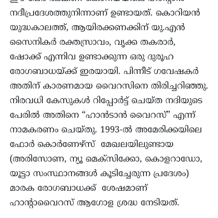
നദീപ്രദേശത്തുനിന്നാണ് ഉണ്ടായത്. കൊറിയൻ
യുദ്ധകാലത്ത്, ആയിരക്കണക്കിന് യു.എൻ
സൈനികർ രക്തസ്രാവം, വൃക്ക തകരാർ,
ഷോക്ക് എന്നിവ ഉണ്ടാക്കുന്ന ഒരു ദുരൂഹ
രോഗബാധയ്ക്ക് ഇരയായി. പിന്നീട് ഗവേഷകർ
അതിന് കാരണമായ വൈറസിനെ തിരിച്ചറിഞ്ഞു.
നിരവധി കേസുകൾ റിപ്പോർട്ട് ചെയ്ത നദിയുടെ
പേരിൽ അതിനെ “ഹാൻടാൻ വൈറസ്” എന്ന്
നാമകരണം ചെയ്തു. 1993-ൽ അമേരിക്കയിലെ
ഫോർ കൊർണേഴ്‌സ് മേഖലയിലുണ്ടായ
(അരിസോണ, ന്യൂ മെക്സിക്കോ, കൊളറാഡോ,
യൂട്ടാ സംസ്ഥാനങ്ങൾ കൂടിച്ചേരുന്ന പ്രദേശം)
മാരക രോഗബാധക്ക് ശേഷമാണ്
ഹാന്റാവൈറസ് ആഗോള ശ്രദ്ധ നേടിയത്.