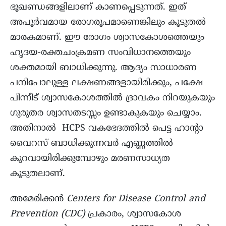
ഭൂഖണ്ഡങ്ങളിലാണ് കാണപ്പെടുന്നത്. ഇത്
അപൂർവമായ രോഗരൂപമാണെങ്കിലും കൂടുതൽ
മാരകമാണ്. ഈ രോഗം ശ്വാസകോശത്തെയും
ഹൃദയ-രക്തചംക്രമണ സംവിധാനത്തെയും
ശക്തമായി ബാധിക്കുന്നു. ആദ്യം സാധാരണ
പനിപോലുള്ള ലക്ഷണങ്ങളായിരിക്കും, പക്ഷേ
പിന്നീട് ശ്വാസകോശത്തിൽ ദ്രാവകം നിറയുകയും
ഗുരുതര ശ്വാസതടസ്സം ഉണ്ടാകുകയും ചെയ്യാം.
അതിനാൽ HCPS വകഭേദത്തിൽ പെട്ട ഹാന്റാ
വൈറസ് ബാധിക്കുന്നവർ എണ്ണത്തിൽ
കുറവായിരിക്കുമ്പോഴും മരണസാധ്യത
കൂടുതലാണ്.
അമേരിക്കൻ
Centers for Disease Control and
Prevention (CDC)
പ്രകാരം, ശ്വാസകോശ