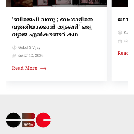
‘ബിജെപി വന്നു ; ബംഗാളിനെ
ഗോരക
വൃത്തിയാക്കാൻ തുടങ്ങി’ ഒരു
Karth
വ്യാജ എൻകൗണ്ടർ കഥ
ജൂൺ 
Gokul S Vijay
Read 
മെയ്‌ 12, 2026
Read More