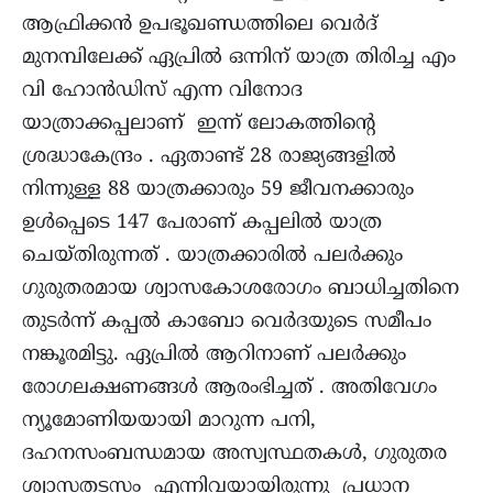
ആഫ്രിക്കൻ ഉപഭൂഖണ്ഡത്തിലെ വെർദ്
മുനമ്പിലേക്ക് ഏപ്രിൽ ഒന്നിന് യാത്ര തിരിച്ച എം
വി ഹോൻഡിസ് എന്ന വിനോദ
യാത്രാക്കപ്പലാണ് ഇന്ന് ലോകത്തിന്റെ
ശ്രദ്ധാകേന്ദ്രം . ഏതാണ്ട് 28 രാജ്യങ്ങളിൽ
നിന്നുള്ള 88 യാത്രക്കാരും 59 ജീവനക്കാരും
ഉൾപ്പെടെ 147 പേരാണ് കപ്പലിൽ യാത്ര
ചെയ്തിരുന്നത് . യാത്രക്കാരിൽ പലർക്കും
ഗുരുതരമായ ശ്വാസകോശരോഗം ബാധിച്ചതിനെ
തുടർന്ന് കപ്പൽ കാബോ വെർദയുടെ സമീപം
നങ്കൂരമിട്ടു. ഏപ്രിൽ ആറിനാണ് പലർക്കും
രോഗലക്ഷണങ്ങൾ ആരംഭിച്ചത് . അതിവേഗം
ന്യൂമോണിയയായി മാറുന്ന പനി,
ദഹനസംബന്ധമായ അസ്വസ്ഥതകൾ, ഗുരുതര
ശ്വാസതടസം എന്നിവയായിരുന്നു പ്രധാന