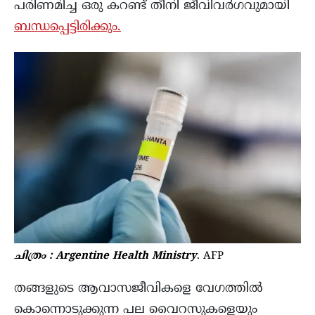
പരിണമിച്ച ഒരു കറണ്ട് തീനി ജീവിവർഗവുമായി
ബന്ധപ്പെട്ടിരിക്കും.
ചിത്രം : Argentine Health Ministry
. AFP
തങ്ങളുടെ ആവാസജീവികളെ വേഗത്തിൽ
കൊന്നൊടുക്കുന്ന പല വൈറസുകളെയും