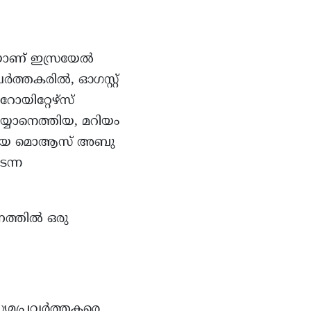
െയാണ് ഇസ്രയേൽ
ർത്തകരിൽ, ഓഗസ്റ്റ്
റോയിറ്റേഴ്സ്
െയ്യാനെത്തിയ, മറിയം
ാൻസറായ മൊആസ് അബു
ടന്ന
മണത്തിൽ ഒരു
യമപ്രവര്‍ത്തകരെ