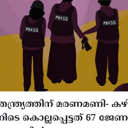
ാതന്ത്ര്യത്തിന് മരണമണി- ക
ിടെ കൊല്ലപ്പെട്ടത് 67 ജേണലി