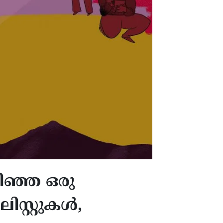
ഴിഞ്ഞ ഒരു
സ്റ്റുകള്‍,