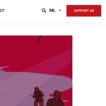
Select
CT
SUPPORT US
Language