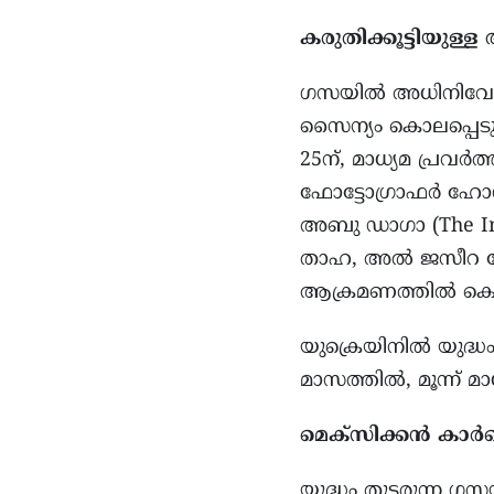
കരുതിക്കൂട്ടിയുള്
ഗസയിൽ അധിനിവേശം
സൈന്യം കൊലപ്പെടുത
25ന്, മാധ്യമ പ്രവ
ഫോട്ടോഗ്രാഫർ ഹോസം 
അബു ഡാഗാ (The In
താഹ, അൽ ജസീറ ഫോട
ആക്രമണത്തിൽ കൊല്ല
യുക്രെയിനിൽ യുദ്ധം
മാസത്തിൽ, മൂന്ന് 
മെക്സിക്കന്‍ കാര്‍ട
യുദ്ധം തുടരുന്ന ഗസ