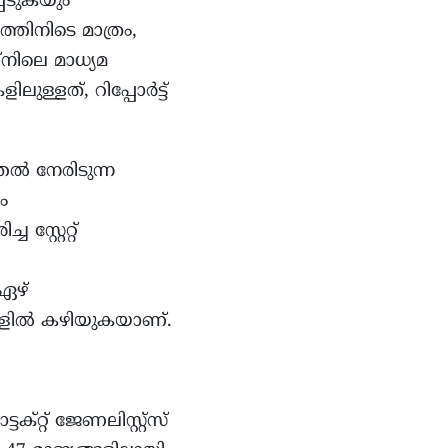
െടുകയും
തിനിടെ മാത്രം,
നിലെ മാധ്യമ
ള്ളത്, റിപ്പോർട്ട്
ല്‍ നേരിടുന്ന
ം
്റ്റേറ്റ്
ഏഴ്
വറകളിൽ കഴിയുകയാണ്.
്ടക്റ്റ് ജേണലിസ്റ്റ്സ്