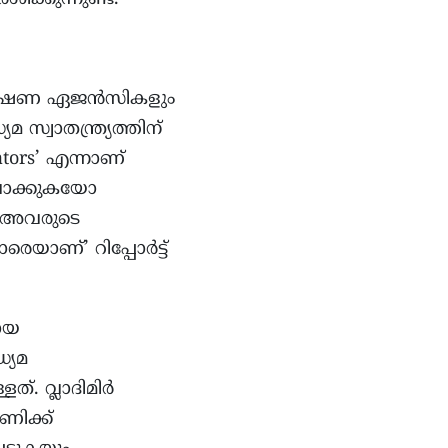
ന്വേഷണ ഏജൻസികളും
സ്വാതന്ത്ര്യത്തിന്
dators’ എന്നാണ്
ിലാക്കുകയോ
ം അവരുടെ
രെയാണ്’ റിപ്പോർട്ട്
ായ
്യമ
ത്. വ്ലാദിമിർ
ണിക്ക്