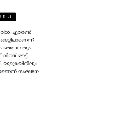
Email
രില്‍ ഏതാണ്ട്
്ങളിലാണെന്ന്
രുപത്തൊമ്പതും
വിത്ത് ഔട്ട്
 യുക്രെയിനിലും
ുകയാണെന്ന് സംഘടന