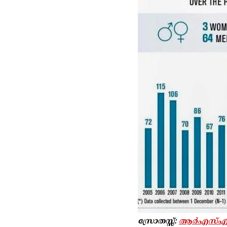
സ്രോതസ്സ്:
ആർഎസ്എഫ