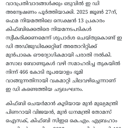
വാദപ്രതിവാദങ്ങൾക്കും ഒടുവിൽ ഇ ഡി
അന്വേഷണം പൂർത്തിയാക്കി. 2025 ജൂൺ 27ന്,
ഫെമ നിയമത്തിലെ സെക്ഷൻ 13 പ്രകാരം
കിഫ്ബിക്കെതിരെ നിയമനടപടികൾ
സ്വീകരിക്കണമെന്ന് ശുപാർശ ചെയ്തുകൊണ്ട് ഇ
ഡി അഡ്ജുഡിക്കേറ്റിങ് അതോറിറ്റിക്ക്
മുൻപാകെ ഔദ്യോഗികമായി പരാതി നൽകി.
മസാല ബോണ്ടുകൾ വഴി സമാഹരിച്ച തുകയിൽ
നിന്ന് 466 കോടി രൂപയോളം ഭൂമി
വാങ്ങുന്നതിനായി വകമാറ്റി ചിലവഴിച്ചെന്നാണ്
ഇ ഡി കണ്ടെത്തിയ ചട്ടലംഘനം.
കിഫ്ബി ചെയർമാൻ കൂടിയായ മുന്‍ മുഖ്യമന്ത്രി
പിണറായി വിജയൻ, മുൻ ധനമന്ത്രി തോമസ്
ഐസക്, കിഫ്ബി സിഇഒ കെ.എം. എബ്രഹാം