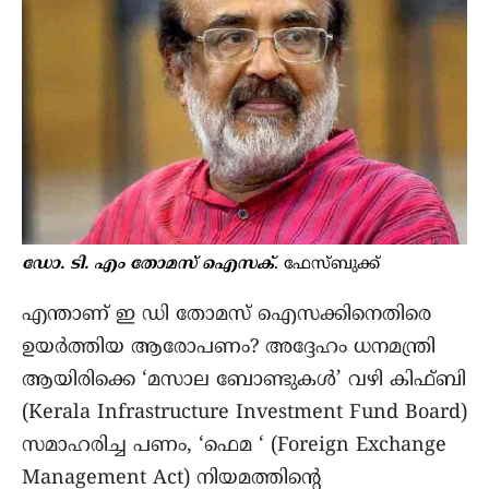
ഡോ. ടി. എം
തോമസ് ഐസക്
. ഫേസ്ബുക്ക്
എന്താണ് ഇ ഡി തോമസ്‌ ഐസക്കിനെതിരെ
ഉയര്‍ത്തിയ ആരോപണം? അദ്ദേഹം ധനമന്ത്രി
ആയിരിക്കെ ‘മസാല ബോണ്ടുകള്‍’ വഴി കിഫ്ബി
(Kerala Infrastructure Investment Fund Board)
സമാഹരിച്ച പണം, ‘ഫെമ ‘ (Foreign Exchange
Management Act) നിയമത്തിന്റെ