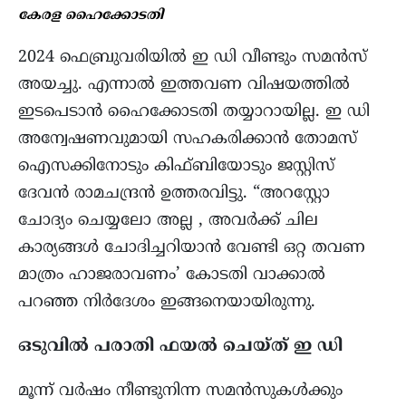
കേരള ഹൈക്കോടതി
2024 ഫെബ്രുവരിയിൽ ഇ ഡി വീണ്ടും സമൻസ്
അയച്ചു. എന്നാൽ ഇത്തവണ വിഷയത്തിൽ
ഇടപെടാൻ ഹൈക്കോടതി തയ്യാറായില്ല. ഇ ഡി
അന്വേഷണവുമായി സഹകരിക്കാൻ തോമസ്
ഐസക്കിനോടും കിഫ്ബിയോടും ജസ്റ്റിസ്
ദേവൻ രാമചന്ദ്രൻ ഉത്തരവിട്ടു. “അറസ്റ്റോ
ചോദ്യം ചെയ്യലോ അല്ല , അവർക്ക് ചില
കാര്യങ്ങൾ ചോദിച്ചറിയാൻ വേണ്ടി ഒറ്റ തവണ
മാത്രം ഹാജരാവണം’ കോടതി വാക്കാൽ
പറഞ്ഞ നിർദേശം ഇങ്ങനെയായിരുന്നു.
ഒടുവിൽ പരാതി ഫയൽ ചെയ്ത് ഇ ഡി
മൂന്ന് വർഷം നീണ്ടുനിന്ന സമൻസുകൾക്കും