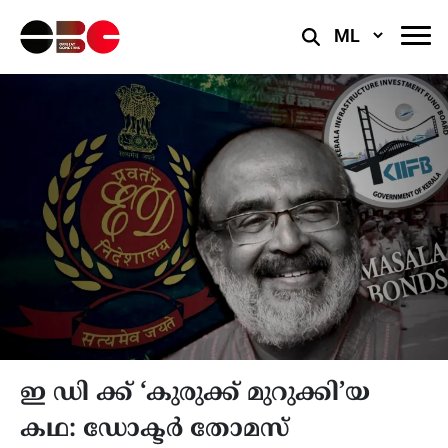
Select
Language
ഇ ഡി ക്ക് ‘കുരുക്ക് മുറുക്കി’യ
കഥ: ഡോക്ടർ തോമസ്