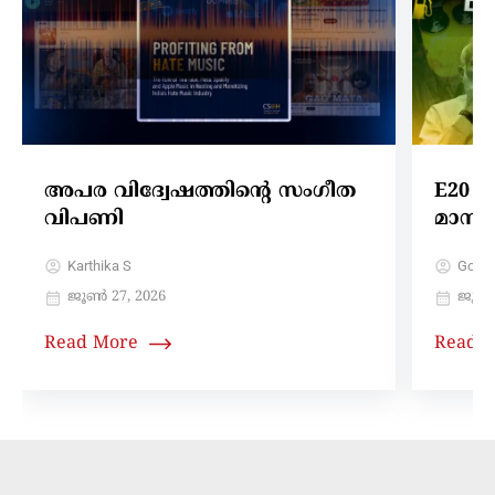
അപര വിദ്വേഷത്തിന്റെ സംഗീത
E20 ജ
വിപണി
മാനിഫ
Karthika S
Gokul
ജൂൺ 27, 2026
ജൂലൈ
Read More
Read 