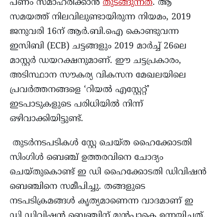
പണം സമാഹരിക്കാന്‍
തുടങ്ങുന്നത്
. ആ
സമയത്ത് നിലവിലുണ്ടായിരുന്ന നിയമം, 2019
ജനുവരി 16ന് ആർ.ബി.ഐ കൊണ്ടുവന്ന
ഇസിബി (ECB) ചട്ടങ്ങളും 2019 മാർച്ച് 26ലെ
മാസ്റ്റർ ഡയറക്ഷനുമാണ്. ഈ ചട്ടപ്രകാരം,
അടിസ്ഥാന സൗകര്യ വികസന മേഖലയിലെ
പ്രവർത്തനങ്ങളെ ‘റിയൽ എസ്റ്റേറ്റ്’
ഇടപാടുകളുടെ പരിധിയിൽ നിന്ന്
ഒഴിവാക്കിയിട്ടുണ്ട്.
തുടർനടപടികൾ സ്റ്റേ ചെയ്ത ഹൈക്കോടതി
സിംഗിൾ ബെഞ്ച് ഉത്തരവിനെ ചോദ്യം
ചെയ്തുകൊണ്ട് ഇ ഡി ഹൈക്കോടതി ഡിവിഷൻ
ബെഞ്ചിനെ സമീപിച്ചു. തങ്ങളുടെ
നടപടിക്രമങ്ങൾ കൃത്യമാണെന്ന വാദമാണ് ഇ
ഡി ഡിവിഷൻ ബെഞ്ചിന് മുൻപാകെ ഉന്നയിച്ചത്.