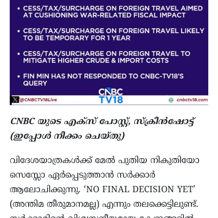
CNBC യുടെ എക്സ് പോസ്റ്റ്, സ്ക്രീൻഷോട്ട്
(ഇപ്പോൾ നീക്കം ചെയ്തു)
വിദേശയാത്രകൾക്ക് മേൽ പുതിയ നികുതിയോ
സെസ്സോ ഏർപ്പെടുത്താൻ സർക്കാർ
ആലോചിക്കുന്നു. ‘NO FINAL DECISION YET’
(അന്തിമ തീരുമാനമല്ല) എന്നും തലക്കെട്ടിലുണ്ട്.