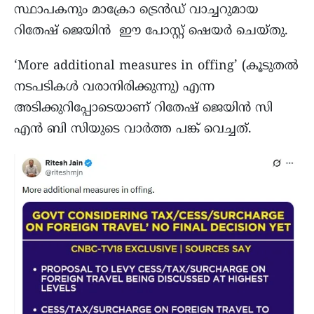
സ്ഥാപകനും മാക്രോ ട്രെൻഡ് വാച്ചറുമായ
റിതേഷ് ജെയിൻ ഈ പോസ്റ്റ് ഷെയർ ചെയ്‌തു.
‘More additional measures in offing’ (കൂടുതൽ
നടപടികൾ വരാനിരിക്കുന്നു) എന്ന
അടിക്കുറിപ്പോടെയാണ് റിതേഷ് ജെയിൻ സി
എൻ ബി സിയുടെ വാർത്ത പങ്ക് വെച്ചത്.