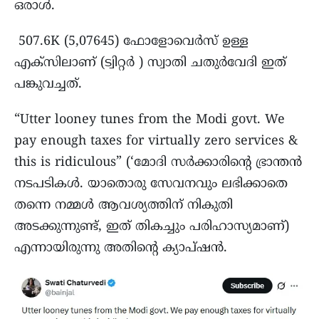
ഒരാൾ.
507.6K (5,07645) ഫോളോവെർസ് ഉള്ള
എക്സിലാണ് (ട്വിറ്റർ ) സ്വാതി ചതുർവേദി ഇത്
പങ്കുവച്ചത്.
“Utter looney tunes from the Modi govt. We
pay enough taxes for virtually zero services &
this is ridiculous” (‘മോദി സർക്കാരിന്റെ ഭ്രാന്തൻ
നടപടികൾ. യാതൊരു സേവനവും ലഭിക്കാതെ
തന്നെ നമ്മൾ ആവശ്യത്തിന് നികുതി
അടക്കുന്നുണ്ട്, ഇത് തികച്ചും പരിഹാസ്യമാണ്)
എന്നായിരുന്നു അതിന്റെ ക്യാപ്‌ഷൻ.