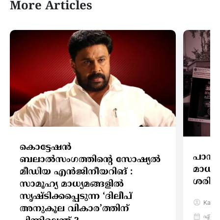
More Articles
കൊട്ടേഷൻ
പാമ്പ
ബലാൽസംഗത്തിന്റെ സോഷ്യൽ
മാധ്
മീഡിയ എൻജിനീയറിങ് :
ശരിയു
സാമൂഹ്യ മാധ്യമങ്ങളിൽ
സൃഷ്ടിക്കപ്പെടുന്ന ‘ദിലീപ്
Karth
അനുകൂല വികാര’ത്തിന്
ഏപ്രി