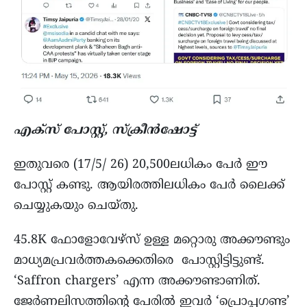
എക്സ് പോസ്റ്റ്, സ്ക്രീൻഷോട്ട്
ഇതുവരെ (17/5/ 26) 20,500ലധികം പേർ ഈ
പോസ്റ്റ് കണ്ടു. ആയിരത്തിലധികം പേർ ലൈക്ക്
ചെയ്യുകയും ചെയ്തു.
45.8K ഫോളോവേഴ്സ് ഉള്ള മറ്റൊരു അക്കൗണ്ടും
മാധ്യമപ്രവർത്തകക്കെതിരെ പോസ്റ്റിട്ടിട്ടുണ്ട്.
‘Saffron chargers’ എന്ന അക്കൗണ്ടാണിത്.
ജേർണലിസത്തിന്റെ പേരിൽ ഇവർ ‘പ്രൊപ്പഗണ്ട’