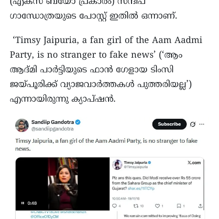
(എക്സ് ബയോ പ്രകാരം) സന്ദീപ്
ഗാന്ധോത്രയുടെ പോസ്റ്റ് ഇതിൽ ഒന്നാണ്.
‘Timsy Jaipuria, a fan girl of the Aam Aadmi
Party, is no stranger to fake news’ (‘ആം
ആദ്മി പാർട്ടിയുടെ ഫാൻ ഗേളായ ടിംസി
ജയ്പൂരിക്ക് വ്യാജവാർത്തകൾ പുത്തരിയല്ല’)
എന്നായിരുന്നു ക്യാപ്ഷൻ.