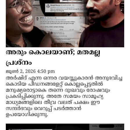
അരും കൊലയാണ്; മതമല്ല
പ്രശ്നം
ജൂൺ 2, 2026 4:50 pm
അർഷിദ് എന്ന ഒന്നര വയസ്സുകാരൻ അനുഭവിച്ച
കൊടിയ പീഡനങ്ങളേറ്റ് കൊല്ലപ്പെട്ടതിൽ
മനുഷ്യരൊട്ടാകെ തന്നെ ദുഃഖവും രോഷവും
പ്രകടിപ്പിക്കുന്നു. അതേ സമയം സാമൂഹ്യ
മാധ്യമങ്ങളിലെ തീവ്ര വലത് പക്ഷം ഈ
സന്ദർഭവും വെറുപ്പ് പടർത്താൻ
ഉപയോഗിക്കുന്നു.