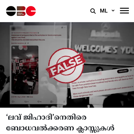
Select
Language
‘ലവ് ജിഹാദി’നെതിരെ
ബോധവല്‍ക്കരണ ക്ലാസ്സുകൾ