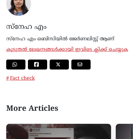
സ്നേഹ എം
സ്നേഹ എം ഒബിസിയില്‍ ജേർണലിസ്റ്റ് ആണ്
കൂടുതൽ ലേഖനങ്ങൾക്കായി ഇവിടെ ക്ലിക്ക് ചെയ്യുക
Fact check
More Articles