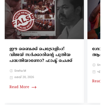
ഈ ബൈക്ക് പെട്രോളിംഗ്
ശോഭ സ
വിജയ് സർക്കാരിന്റെ പുതിയ
ആംഗ്യ
പദ്ധതിയാണോ? ഫാക്ട് ചെക്ക്
Sneh
Sneha M
ഏപ്രി
മെയ്‌ 20, 2026
Read 
Read More