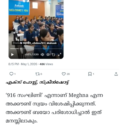
എക്സ് പോസ്റ്റ്, സ്ക്രീൻഷോട്ട്
‘916 സംഘിണി’ എന്നാണ് Meghna എന്ന
അക്കൗണ്ട് സ്വയം വിശേഷിപ്പിക്കുന്നത്.
അക്കൗണ്ട് ബയോ പരിശോധിച്ചാല്‍ ഇത്
മനസ്സിലാകും.