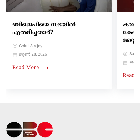
ബിജെപിയെ സഭയിൽ
കാണാത
എത്തിച്ചതാര്?
കേരളത
മറ്റ
Gokul S Vijay
Sujith
ജൂൺ 28, 2026
ജനുവ
Read More
Read 