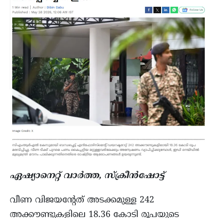
ഏഷ്യാനെറ്റ് വാര്‍ത്ത, സ്ക്രീന്‍ഷോട്ട്
വീണ വിജയൻ്റേത് അടക്കമുള്ള 242
അക്കൗണ്ടുകളിലെ 18.36 കോടി രൂപയുടെ