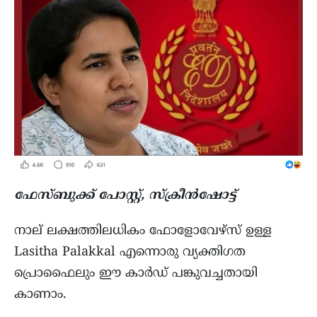
ഫേസ്ബുക്ക് പോസ്റ്റ്, സ്ക്രീൻഷോട്ട്
നാല് ലക്ഷത്തിലധികം ഫോളോവേഴ്സ് ഉള്ള
Lasitha Palakkal എന്നൊരു വ്യക്തിഗത
പ്രൊഫൈലും ഈ കാർഡ് പങ്കുവച്ചതായി
കാണാം.