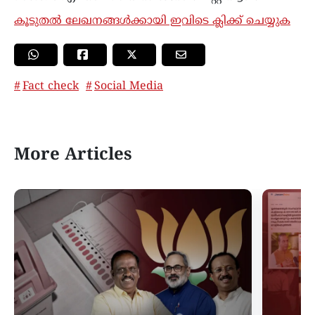
കൂടുതൽ ലേഖനങ്ങൾക്കായി ഇവിടെ ക്ലിക്ക് ചെയ്യുക
Fact check
Social Media
More Articles