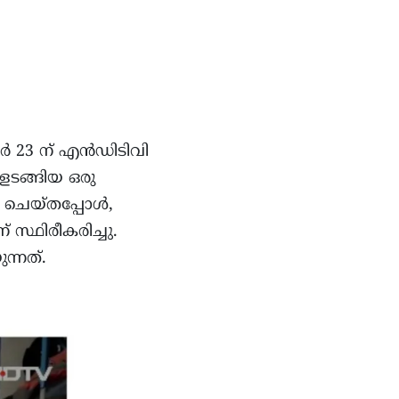
ബർ 23 ന് എൻഡിടിവി
ങളടങ്ങിയ ഒരു
യം ചെയ്തപ്പോൾ,
സ്ഥിരീകരിച്ചു.
ന്നത്.