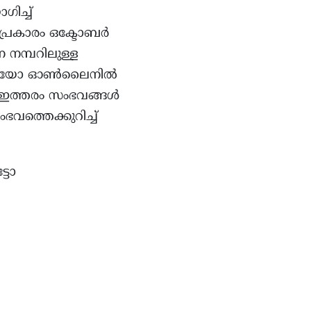
ിച്ച്
 പ്രകാരം ഒക്ടോബർ
 നമ്പറിലുള്ള
 വീഡിയോ ഓൺലൈനിൽ
െ ഇത്തരം സംഭവങ്ങൾ
വത്തെക്കുറിച്ച്
്ടോ