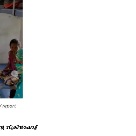
െ സ്ക്രീൻഷോട്ട്