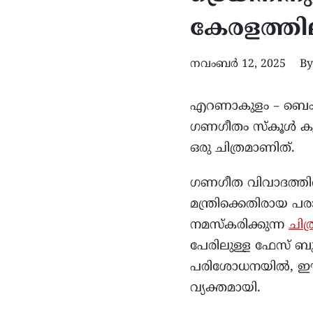
കേരളത്തില
നവംബർ 12, 2025
By
എറണാകുളം – ബെംഗളൂ
ഗണഗീതം സ്കൂള്‍ കുട്
ഒരു ചിത്രമാണിത്.
ഗണഗീത വിവാദത്തില
മന്ത്രിക്കെതിരായ പ
നമസ്കരിക്കുന്ന
ചിത്
പേരിലുള്ള ഫേസ് ബുക്
പരിശോധനയില്‍, ഈ ച
വ്യക്തമായി.