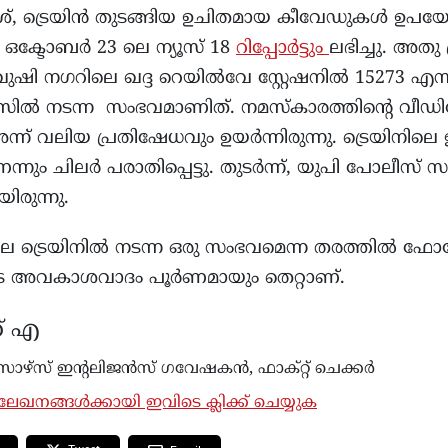
േശ്, ട്രെയിൻ തുടങ്ങിയ ഉചിതമായ കീവേഡുകൾ ഉപയോഗ
 ഒക്ടോബർ 23 ലെ ന്യൂസ് 18
റിപ്പോർട്ടും
ലഭിച്ചു. അതു
 ഖുഷി നഗറിലെ ഖദ്ദ റെയിൽവേ സ്റ്റേഷനിൽ 15273 എന്ന
്രസിൽ നടന്ന സംഭവമാണിത്. നമസ്കാരത്തിന്റെ
വലിയ പ്രതിഷേധവും ഉയര്‍ന്നിരുന്നു. ട്രെയിനില
ം ചിലർ പരാതിപ്പെട്ടു. തുടർന്ന്, യുപി പോലീസ് സംഭ
ിരുന്നു.
െ ട്രെയിനിൽ നടന്ന ഒരു സംഭവമെന്ന തരത്തിൽ ഫോട
വരുടെ അവകാശവാദം പൂർണമായും തെറ്റാണ്.
് എ
ഴ്‌സ് ഇന്റലിജൻസ് ഗവേഷകൻ, ഫാക്റ്റ് ചെക്കർ
േഖനങ്ങൾക്കായി ഇവിടെ ക്ലിക്ക് ചെയ്യുക