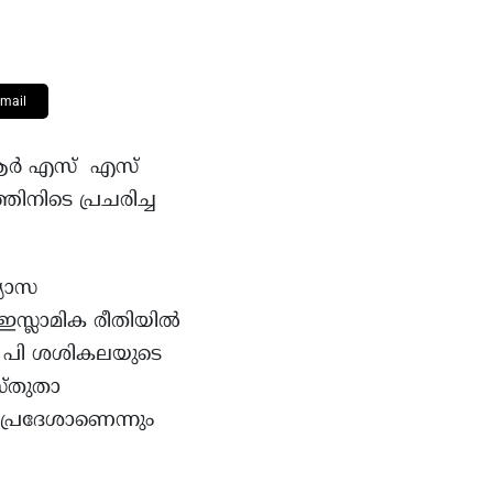
mail
‍ ആര്‍ എസ് എസ്
തിനിടെ പ്രചരിച്ച
്യാസ
ഇസ്ലാമിക രീതിയില്‍
കെ പി ശശികലയുടെ
വസ്തുതാ
പ്രദേശാണെന്നും