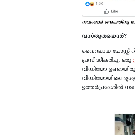
നവംബർ ഒൻപതിനു പോസ്റ
വസ്തുതയെന്ത്?
വൈറലായ പോസ്റ്റ് റ
പ്രസിദ്ധീകരിച്ച, ഒരു
വീഡിയോ ഉണ്ടായിരുന്
വീഡിയോയിലെ ദൃശ്യങ്
ഉത്തർപ്രദേശിൽ നടന