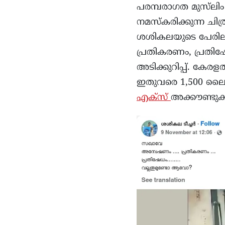
പരമ്പരാഗത മുസ്‌ലിം 
നമസ്‌കരിക്കുന്ന ചി
ശശികലയുടെ പേരിലു
പ്രതികരണം, പ്രതിഷേ
അടിക്കുറിപ്പ്. കേര
ഇതുവരെ 1,500 ലൈക്ക
എക്സ്
അക്കൗണ്ടുകൾ