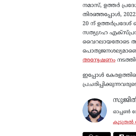
നമാസ്, ഉത്തർ പ്രദ
തിരഞ്ഞപ്പോൾ, 2022
20 ന് ഉത്തർപ്രദേശ്
സത്യഗ്രഹ എക്സ്പ
വൈറലായതോടെ അന്ന് 
പൊതുജനശല്യമാണെന്നു
അന്വേഷണം
നടത്തിയ
ഇപ്പോൾ കേരളത്തില
പ്രചരിപ്പിക്കുന്ന
സുജിത
ഓപ്പൺ സോ
കൂടുതൽ ല