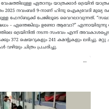
വേഷത്തിലുള്ള ഏതാനും യാത്രക്കാർ ട്രെയിൻ യാത്രക്കി
ത്രം 2025 നവംബർ 9-നാണ് ഹിന്ദു ഐക്യവേദി മുഖ്യ ര
ള്ള ഫേസ്ബുക്ക് പേജിലൂടെ വൈറലാവുന്നത്. “സ
ധം – എന്തെങ്കിലും ഉണ്ടോ ആവോ?” എന്നായിരുന്നു പോ
ളത്തിലെ ട്രെയിനിൽ നടന്ന സംഭവം എന്ന് അവകാശപ്പെടുന
ും 372 ഷെയറുകളും 241 കമന്റുകളും ലഭിച്ചു. മറ്റു
 വഴിയും ചിത്രം പ്രചരിച്ചു.