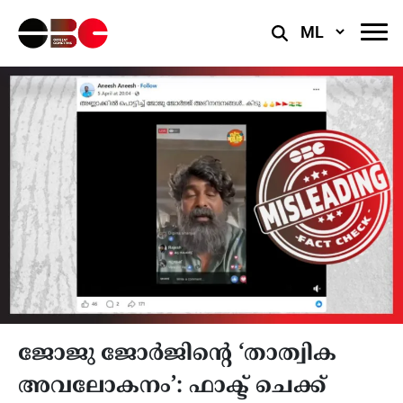
Select
Language
ജോജു ജോർജിൻ്റെ ‘താത്വിക
അവലോകനം’: ഫാക്ട് ചെക്ക്