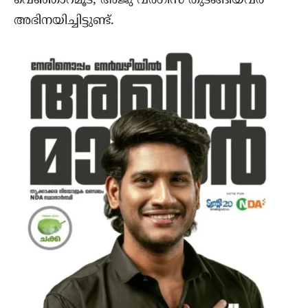
വെഞ്ഞാറമൂട്, അജു വർഗീസ് തുടങ്ങിയവർ
അഭിനയിച്ചിട്ടുണ്ട്.