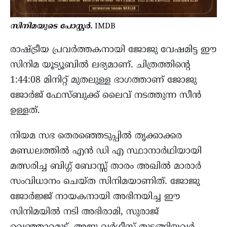
സിനിമയുടെ പോസ്റ്റർ.
IMDB
രാഷ്ട്രീയ പ്രവർത്തകനായി ജോജു വേഷമിട്ട ഈ
സിനിമ യൂട്യൂബിൽ ലഭ്യമാണ്. ചിത്രത്തിന്റെ
1:44:08 മിനിറ്റ് മുതലുള്ള ഭാഗത്താണ് ജോജു
ജോർജ് ഫേസ്ബുക്ക് ലൈവ് നടത്തുന്ന സീൻ
ഉള്ളത്.
നിയമ സഭ തെരഞ്ഞെടുപ്പിൽ തൃക്കാക്കര
മണ്ഡലത്തിൽ എൻ ഡി എ സ്ഥാനാർഥിയായി
മത്സരിച്ച ബിഗ്ഗ് ബോസ്സ് താരം അഖിൽ മാരാർ
സംവിധാനം ചെയ്ത സിനിമയാണിത്. ജോജു
ജോർജ്ജ് നായകനായി അഭിനയിച്ച ഈ
സിനിമയിൽ നടി അഭിരാമി, സുരാജ്