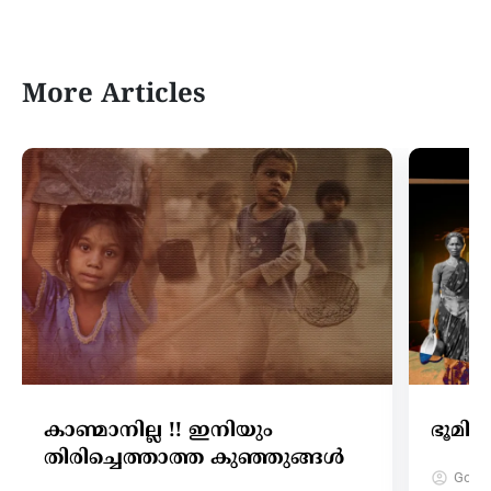
More Articles
കാണ്മാനില്ല !! ഇനിയും
ഭൂമി 
തിരിച്ചെത്താത്ത കുഞ്ഞുങ്ങൾ
Gokul