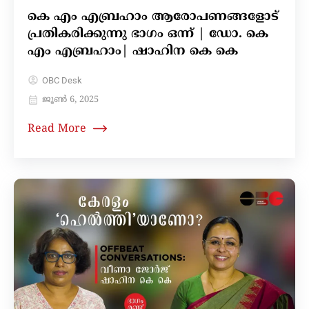
കെ എം എബ്രഹാം ആരോപണങ്ങളോട്
പ്രതികരിക്കുന്നു ഭാഗം ഒന്ന് | ഡോ. കെ
എം എബ്രഹാം| ഷാഹിന കെ കെ
OBC Desk
ജൂൺ 6, 2025
Read More