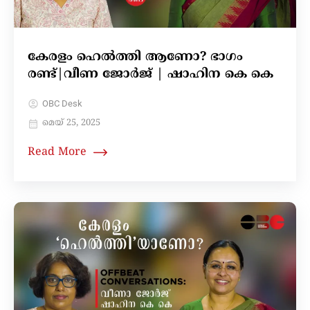
കേരളം ഹെൽത്തി ആണോ? ഭാഗം
രണ്ട്‌|വീണ ജോർജ് | ഷാഹിന കെ കെ
OBC Desk
മെയ്‌ 25, 2025
Read More