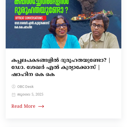
കപ്പലപകടങ്ങളിൽ ദുരൂഹതയുണ്ടോ? |
ഡോ. ശേഖർ എൽ കുര്യാക്കോസ് |
ഷാഹിന കെ കെ
OBC Desk
ജൂലൈ 5, 2025
Read More