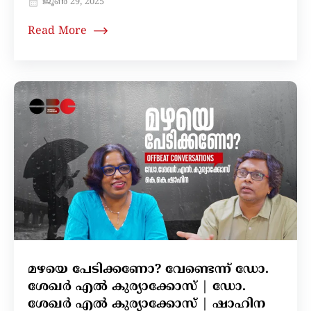
ജൂൺ 29, 2025
Read More
മഴയെ പേടിക്കണോ? വേണ്ടെന്ന് ഡോ.
ശേഖർ എൽ കുര്യാക്കോസ് | ഡോ.
ശേഖർ എൽ കുര്യാക്കോസ് | ഷാഹിന