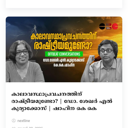
കാലാവസ്ഥാപ്രവചനത്തിന്
രാഷ്ട്രീയമുണ്ടോ? | ഡോ. ശേഖർ എൽ
കുര്യാക്കോസ് | ഷാഹിന കെ കെ
nextline