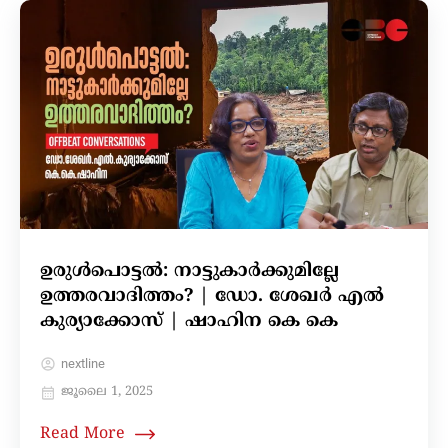
ഉരുള്‍പൊട്ടല്‍: നാട്ടുകാര്‍ക്കുമില്ലേ
ഉത്തരവാദിത്തം? | ഡോ. ശേഖർ എൽ
കുര്യാക്കോസ് | ഷാഹിന കെ കെ
nextline
ജൂലൈ 1, 2025
Read More