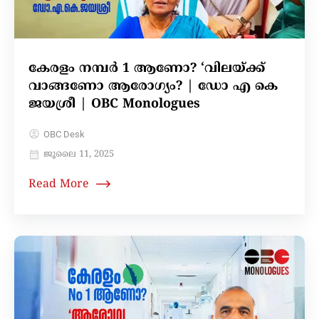
കേരളം നമ്പർ 1 ആണോ? ‘വിലയ്ക്ക്
വാങ്ങണോ ആരോഗ്യം? | ഡോ എ കെ
ജയശ്രീ | OBC Monologues
OBC Desk
ജൂലൈ 11, 2025
Read More