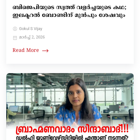
ബിജെപിയുടെ സ്വത്ത് വളർച്ചയുടെ കഥ;
ഇലക്ടറൽ ബോണ്ടിന് മുൻപും ശേഷവും
Gokul S Vijay
മാർച്ച്‌ 2, 2026
Read More