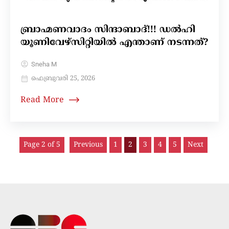
ബ്രാഹ്മണവാദം സിന്ദാബാദ്!!! ഡൽഹി
യൂണിവേഴ്‌സിറ്റിയിൽ എന്താണ് നടന്നത്?
Sneha M
ഫെബ്രുവരി 25, 2026
Read More
Page 2 of 5
Previous
1
2
3
4
5
Next