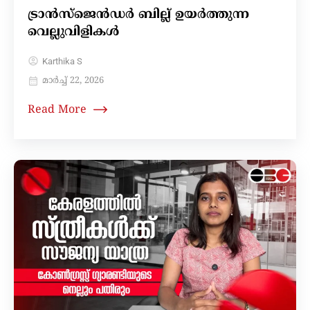
ട്രാൻസ്ജെൻഡർ ബില്ല് ഉയർത്തുന്ന
വെല്ലുവിളികൾ
Karthika S
മാർച്ച്‌ 22, 2026
Read More