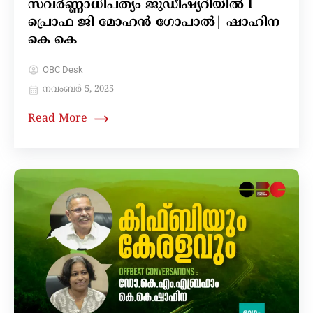
സവർണ്ണാധിപത്യം ജുഡീഷ്യറിയിൽ l
പ്രൊഫ ജി മോഹൻ ഗോപാൽ| ഷാഹിന
കെ കെ
OBC Desk
നവംബർ 5, 2025
Read More