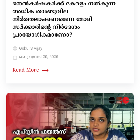
നെൽകർഷകർക്ക് കേരളം നൽകുന്ന
അധിക താങ്ങുവില
നിർത്തലാക്കണമെന്ന മോദി
സർക്കാരിന്റെ നിർദേശം
പ്രായോഗികമാണോ?
Gokul S Vijay
ഫെബ്രുവരി 20, 2026
Read More