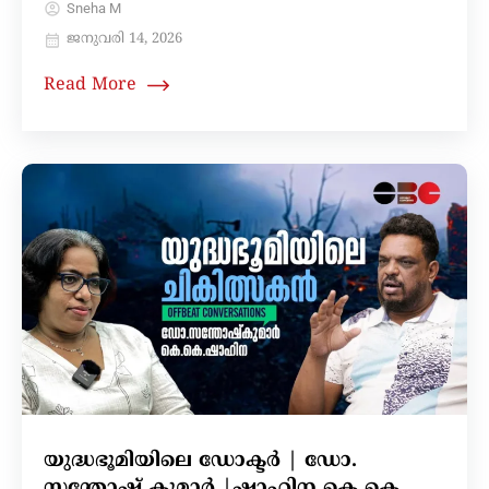
Sneha M
ജനുവരി 14, 2026
Read More
യുദ്ധഭൂമിയിലെ ഡോക്ടർ | ഡോ.
സന്തോഷ് കുമാർ |ഷാഹിന കെ കെ