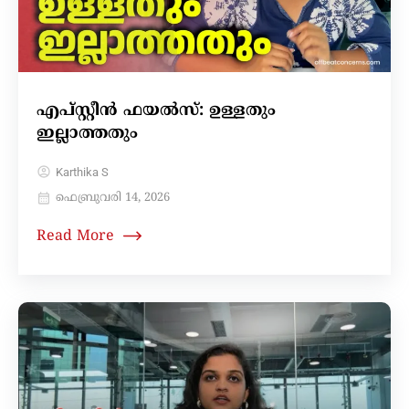
എപ്‌സ്റ്റീൻ ഫയൽസ്: ഉള്ളതും
ഇല്ലാത്തതും
Karthika S
ഫെബ്രുവരി 14, 2026
Read More