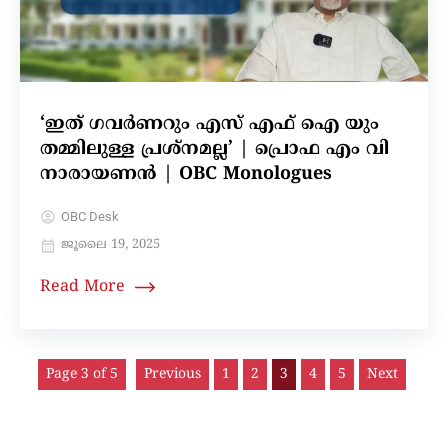
‘ഇത് ഗവർണറും എസ് എഫ് ഐ യും
തമ്മിലുള്ള പ്രശ്നമല്ല’ | പ്രൊഫ എം വി
നാരായണൻ | OBC Monologues
OBC Desk
ജൂലൈ 19, 2025
Read More
Page 3 of 5
Previous
1
2
3
4
5
Next