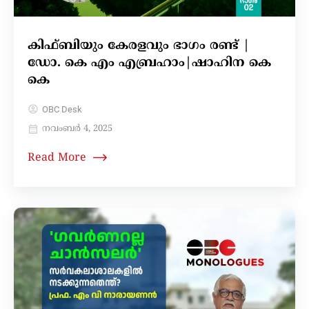
കിഫ്‌ബിയും കേരളവും ഭാഗം രണ്ട് |
ഡോ. കെ എം എബ്രഹാം|ഷാഹിന കെ
കെ
OBC Desk
നവംബർ 4, 2025
Read More