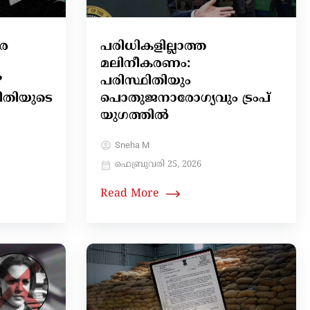
ാര
പരിധികളില്ലാത്ത
മലിനീകരണം:
?
പരിസ്ഥിതിയും
തിയുടെ
പൊതുജനാരോഗ്യവും ട്രംപ്
യുഗത്തിൽ
Sneha M
ഫെബ്രുവരി 25, 2026
Read More