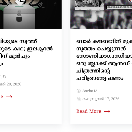
യുടെ സ്വത്ത്
ബാർ കൗണ്ടറിന് മു
യുടെ കഥ; ഇലക്ടറൽ
നൃത്തം ചെയ്യുന്നത്
ന് മുൻപും
സോണിയാഗാന്ധി
ം
ഒരു ബ്ലാക്ക് ആൻഡ് 
ചിത്രത്തിന്റെ
ijay
ചരിത്രാന്വേഷണം
രി 20, 2026
Sneha M
re
ഫെബ്രുവരി 17, 2026
Read More