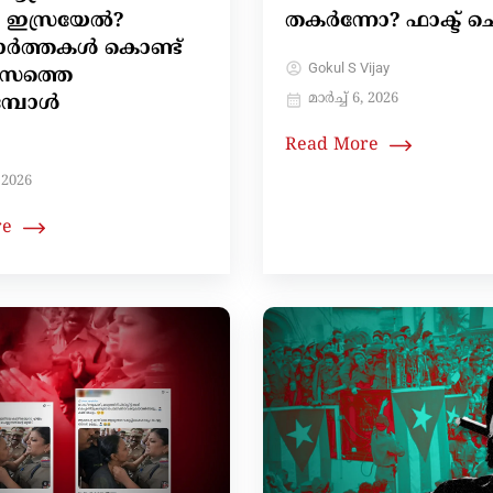
ന ഇസ്രയേല്‍?
തകർന്നോ? ഫാക്ട് ചെ
ാർത്തകൾ കൊണ്ട്
Gokul S Vijay
സത്തെ
മാർച്ച്‌ 6, 2026
മ്പോൾ
Read More
, 2026
re