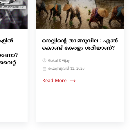
കളിൽ
നെല്ലിന്റെ താങ്ങുവില : എന്ത്
കൊണ്ട് കേരളം ശരിയാണ്?
യാണോ?
Gokul S Vijay
വൈറ്റ്
ഫെബ്രുവരി 12, 2026
Read More