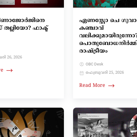
ി വീണാജോർജിനെ
ഏണസ്റ്റോ ചെ ഗുവ
തല്ലിയോ? ഫാക്ട്
കഞ്ചാവ്
വലിക്കുമായിരുന്നോ
പൊതുബോധനിർമ്മി
രാഷ്ട്രീയം
രി 26, 2026
OBC Desk
re
ഫെബ്രുവരി 25, 2026
Read More