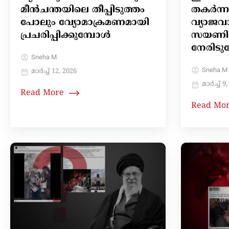
മീൻചന്തയിലെ തീപ്പിടുത്തം
തകര്‍ന്
പോലും വ്യോമാക്രമണമായി
വ്യാജവ
പ്രചരിപ്പിക്കുമ്പോൾ
സയണി
നേരിടു
Sneha M
Sneha M
മാർച്ച്‌ 12, 2026
മാർച്ച്‌ 9
Read More
Read Mo