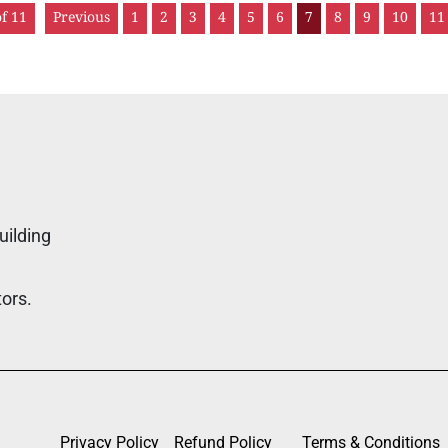
f 11
Previous
1
2
3
4
5
6
7
8
9
10
11
uilding
tors.
Privacy Policy
Refund Policy
Terms & Conditions