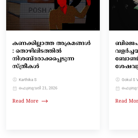
കണക്കില്ലാത്ത അക്രമങ്ങൾ
ബിജെപി
: തൊഴിലിടത്തിൽ
വളർച്ച
നിശബ്ദരാക്കപ്പെടുന്ന
ബോണ്ടി
സ്ത്രീകൾ
ശേഷവു
Karthika S
Gokul S V
ഫെബ്രുവരി 21, 2026
ഫെബ്രുവ
Read More
Read Mo