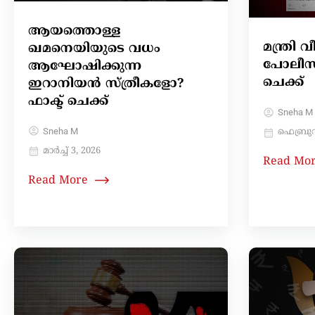
ആയത്തൊള്ള
മന്ത്ര
ഖമനെയിയുടെ വധം
പോലീസ് 
ആഘോഷിക്കുന്ന
ചെക്ക്
ഇറാനിയൻ സ്ത്രീകളോ?
ഫാക്ട് ചെക്ക്
Sneha M
Sneha M
ഫെബ്രുവ
മാർച്ച്‌ 3, 2026
Read Mo
Read More