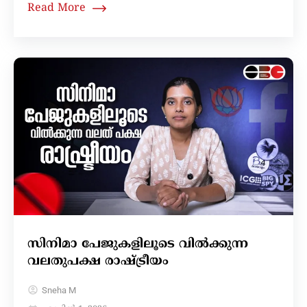
Read More
സിനിമാ പേജുകളിലൂടെ വിൽക്കുന്ന
വലതുപക്ഷ രാഷ്ട്രീയം
Sneha M