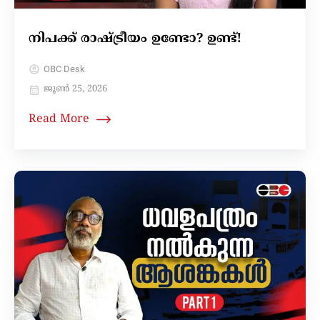
നിപക്ക് രാഷ്ട്രീയം ഉണ്ടോ? ഉണ്ട്!
OBC Desk
ജൂൺ 25, 2026
Read More