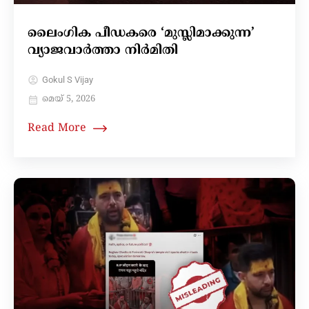
ലൈംഗിക പീഡകരെ ‘മുസ്ലിമാക്കുന്ന’
വ്യാജവാർത്താ നിർമിതി
Gokul S Vijay
മെയ്‌ 5, 2026
Read More