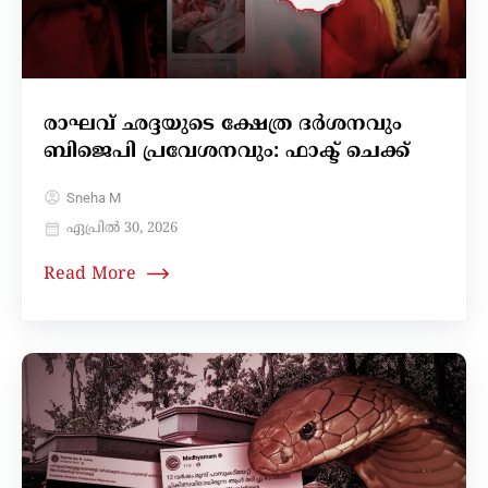
രാഘവ് ഛദ്ദയുടെ ക്ഷേത്ര ദർശനവും
ബിജെപി പ്രവേശനവും: ഫാക്ട് ചെക്ക്
Sneha M
ഏപ്രിൽ 30, 2026
Read More