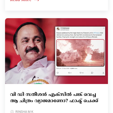
വി ഡി സതീശൻ എക്‌സിൽ പങ്ക് വെച്ച
ആ ചിത്രം വ്യാജമാണോ? ഫാക്ട് ചെക്ക്
RINSHA M K