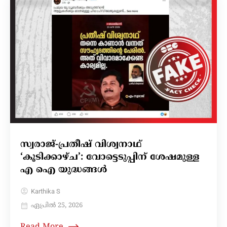
സ്വരാജ്-പ്രതീഷ് വിശ്വനാഥ്
‘കൂടിക്കാഴ്ച’: വോട്ടെടുപ്പിന് ശേഷമുള്ള
എ ഐ യുദ്ധങ്ങൾ
Karthika S
ഏപ്രിൽ 25, 2026
Read More