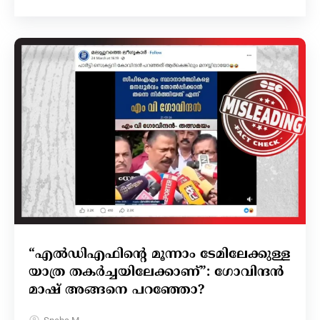
“എൽഡിഎഫിന്റെ മൂന്നാം ടേമിലേക്കുള്ള
യാത്ര തകർച്ചയിലേക്കാണ്”: ഗോവിന്ദൻ
മാഷ് അങ്ങനെ പറഞ്ഞോ?