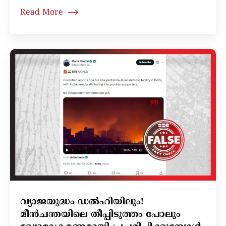
Read More
വ്യാജയുദ്ധം ഡൽഹിയിലും!
മീൻചന്തയിലെ തീപ്പിടുത്തം പോലും