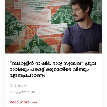
“ബദറുദ്ദീൻ റാഷിദ്‌, ഭാര്യ സുലേഖ” ധ്രുവ്
റാഠിക്കും പങ്കാളിക്കുമെതിരെ വീണ്ടും
വ്യാജപ്രചാരണം
Sneha M
ഏപ്രിൽ 7, 2026
Read More